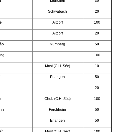
n
München
30
Schwabach
20
ệ
Altdorf
100
Altdorf
20
ảo
Nürnberg
50
ằng
100
Most (C.H. Séc)
10
i
Erlangen
50
20
n
Cheb (C.H. Séc)
100
inh
Forchheim
50
Erlangen
50
ến
Most (C.H. Séc)
100