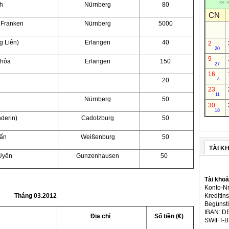
<<
<
h
Nürnberg
80
CN
 Franken
Nürnberg
5000
g Liên)
Erlangen
40
2
20
9
Thỏa
Erlangen
150
27
16
20
4
23
11
Nürnberg
50
30
18
derin)
Cadolzburg
50
uấn
Weißenburg
50
TÀI K
 Uyên
Gunzenhausen
50
Tài kho
Konto-Nr
Tháng 03.2012
Kreditins
Begünsti
IBAN: D
Địa chỉ
Số tiền (€)
SWIFT-