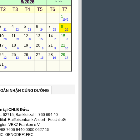
8/2026
>
>>
T2
T3
T4
T5
T6
T7
1
19/6
3
4
5
6
7
8
21
22
23
24
25
26
10
11
12
13
14
15
28
29
30
1/7
2
3
17
18
19
20
21
22
5
6
7
8
9
10
24
25
26
27
28
29
12
13
14
15
16
17
31
19
HOẢN NHẬN CÚNG DƯỜNG
ản tại CHLB Đức:
.: 62715, Bankleitzahl: 760 694 40
titut: Raiffeisenbank Altdorf - Feucht eG
gter: VBKZ Franken e.V.
E68 7606 9440 0000 0627 15,
BIC: GENODEF1FEC