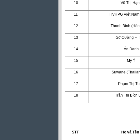
10
Vũ Thị Hạn
11
TTVHPG Việt Nam
12
Thanh Bình (Hồn
13
Gđ Cường – 
14
Ẩn Danh
15
Mỹ Ý
16
Suwane (Thailan
17
Phạm Thị T
18
Trần Thị Bích
STT
Họ và Tên