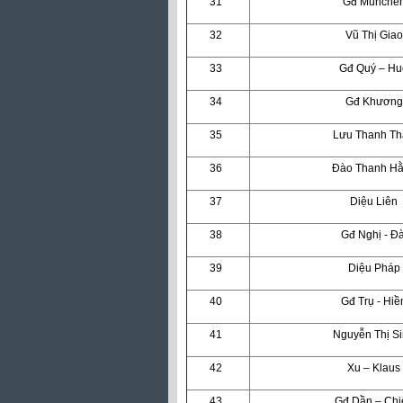
31
Gđ Münche
32
Vũ Thị Giao
33
Gđ Quý – Hu
34
Gđ Khương
35
Lưu Thanh Th
36
Đào Thanh H
37
Diệu Liên
38
Gđ Nghị - Đà
39
Diệu Pháp
40
Gđ Trụ - Hiề
41
Nguyễn Thị S
42
Xu – Klaus
43
Gđ Dần – Chi