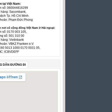
n tại Việt Nam:
ản số: 060044816299
n hàng: Sacombank,
dịch Tp. Hồ Chí Minh
 khoản: Phạm Đức Phong
n nơi có cộng đồng Việt Nam ở Hải ngoại:
n số: 0170 003 105,
ng số: 501 310 00
 hàng: Vietinbank
khoản: VBKZ Franken e.V.
E60 5013 1000 0170 0031 05,
IC: ICBVDEFF
G DẪN ĐƯỜNG ĐI