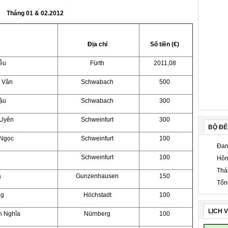
Tháng 01 & 02.2012
Địa chỉ
Số tiền (€)
iễu
Fürth
2011,08
 Vân
Schwabach
500
ậu
Schwabach
300
 Uyên
Schweinfurt
300
BỘ Đ
 Ngọc
Schweinfurt
100
Đan
Schweinfurt
100
Hôm
Thá
a
Gunzenhausen
150
Tổn
ng
Höchstadt
100
LỊCH 
h Nghĩa
Nürnberg
100