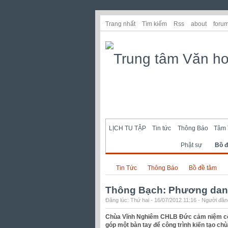
Trang nhất
Tìm kiếm
Rss
about
foru
LỊCH TU TẬP
Tin tức
Thông Báo
Tâm 
Phật sự
Bồ đ
Tin Tức
Thông Báo
Bồ đề tâm
Thông Bạch: Phương dan
Đăng lúc: Thứ hai - 16/07/2012 11:16 - Người đăng
Chùa Vĩnh Nghiêm CHLB Đức cảm niệm côn
góp một bàn tay để công trình kiến tạo c