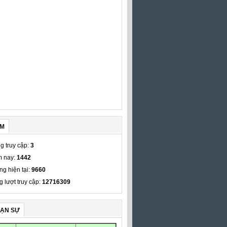
ẾM
g truy cập:
3
 nay:
1442
ng hiện tại:
9660
g lượt truy cập:
12716309
VẠN SỰ