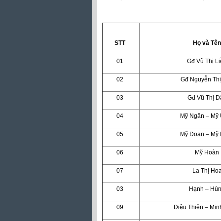
STT
Họ và Tên
01
Gđ Vũ Thị L
02
Gđ Nguyễn Thị
03
Gđ Vũ Thị D
04
Mỹ Ngân – Mỹ
05
Mỹ Đoan – Mỹ
06
Mỹ Hoàn
07
La Thị Ho
03
Hạnh – Hù
09
Diệu Thiên – Min