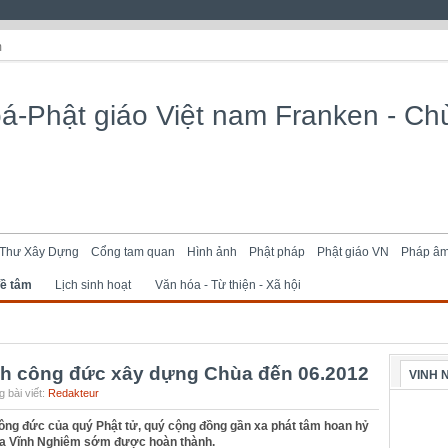
m
Thư Xây Dựng
Cổng tam quan
Hình ảnh
Phật pháp
Phật giáo VN
Pháp â
ề tâm
Lịch sinh hoạt
Văn hóa - Từ thiện - Xã hội
h công đức xây dựng Chùa đến 06.2012
VINH 
 bài viết:
Redakteur
g đức của quý Phật tử, quý cộng đồng gần xa phát tâm hoan hỷ
hùa Vĩnh Nghiêm sớm được hoàn thành.