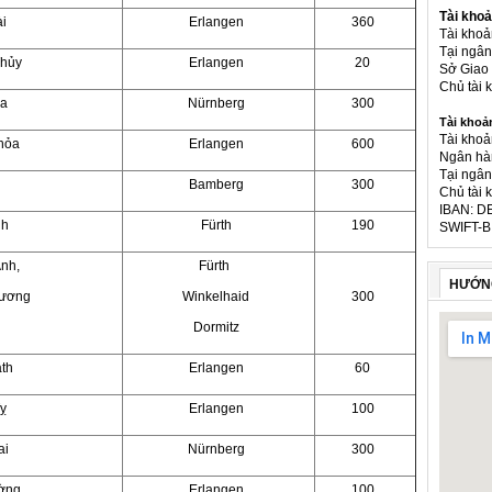
Tài khoả
i
Erlangen
360
Tài kho
Tại ngâ
Thủy
Erlangen
20
Sở Giao 
Chủ tài
ga
Nürnberg
300
Tài khoả
Tài khoả
hỏa
Erlangen
600
Ngân hà
Tại ngân
Bamberg
300
Chủ tài 
IBAN: D
nh
Fürth
190
SWIFT-B
nh,
Fürth
HƯỚN
Hương
Winkelhaid
300
n
Dormitz
th
Erlangen
60
ỵ
Erlangen
100
ai
Nürnberg
300
ờng
Erlangen
100