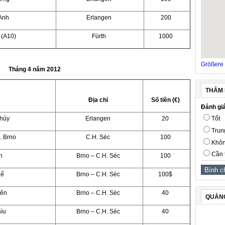
Anh
Erlangen
200
 (A10)
Fürth
1000
Größere 
Tháng 4 năm 2012
THĂM 
Địa chỉ
Số tiền (€)
Đánh giá
Thủy
Erlangen
20
Tốt
Trun
. Brno
C.H. Séc
100
Khôn
Cần 
h
Brno – C.H. Séc
100
uế
Brno – C.H. Séc
100$
Yên
Brno – C.H. Séc
40
QUẢN
ìu
Brno – C.H. Séc
40