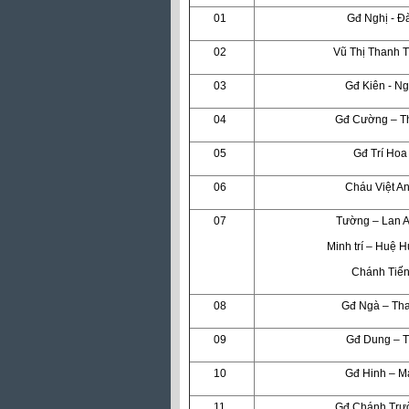
01
Gđ Nghị - Đà
02
Vũ Thị Thanh 
03
Gđ Kiên - N
04
Gđ Cường – T
05
Gđ Trí Hoa
06
Cháu Việt A
07
Tường – Lan A
Minh trí – Huệ 
Chánh Tiế
08
Gđ Ngà – Tha
09
Gđ Dung – T
10
Gđ Hinh – M
11
Gđ Chánh Trư