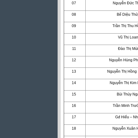
07
Nguyễn Đức T
08
Bế Diệu Thủ
09
Trần Thị Thu 
10
Vũ Thị Loa
11
Đào Thị Mù
12
Nguyễn Hùng P
13
Nguyễn Thị Hồng
14
Nguyễn Thị Kim
15
Bùi Thúy Ng
16
Trần Minh Trư
17
Gđ Hiếu – Nh
18
Nguyễn Xuân 