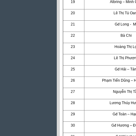
19
Albring – Minh
20
Lê Thị Tú Oa
21
Gđ Long - M
22
Bà Chi
23
Hoàng Thị L
24
Lê Thị Phượ
25
Gđ Hải – Tá
26
Phạm Tiến Dũng – 
27
Nguyễn Thị T
28
Lương Thúy H
29
Gđ Toàn – Hạ
30
Gđ Hương – Đ