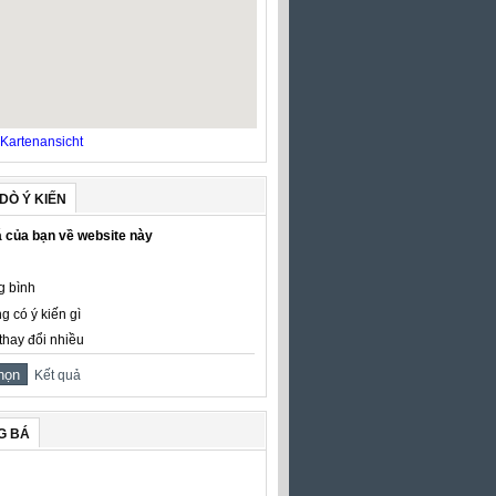
Kartenansicht
DÒ Ý KIẾN
 của bạn về website này
g bình
g có ý kiến gì
thay đổi nhiều
Kết quả
G BÁ