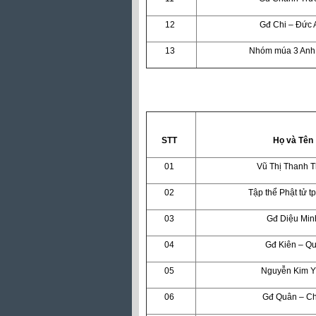
12
Gđ Chi – Đức 
13
Nhóm múa 3 Anh
STT
Họ và Tên
01
Vũ Thị Thanh 
02
Tập thể Phật tử tp
03
Gđ Diệu Min
04
Gđ Kiên – Q
05
Nguyễn Kim 
06
Gđ Quân – Ch