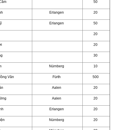
 Cầm
50
nh
Erlangen
20
ỹ
Erlangen
50
20
ợi
20
ng
30
m
Nürnberg
10
Hồng Vân
Fürth
500
ần
Aalen
20
ường
Aalen
20
nh
Erlangen
20
iện
Nürnberg
20