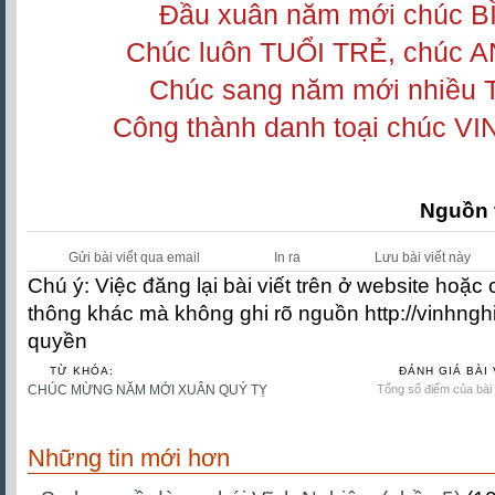
Đầu xuân năm mới chúc B
Chúc luôn TUỔI TRẺ, chúc
Chúc sang năm mới nhiều 
Công thành danh toại chúc 
Nguồn 
Gửi bài viết qua email
In ra
Lưu bài viết này
Chú ý: Việc đăng lại bài viết trên ở website hoặc
thông khác mà không ghi rõ nguồn http://vinhngh
quyền
TỪ KHÓA:
ĐÁNH GIÁ BÀI 
CHÚC MỪNG NĂM MỚI XUÂN QUÝ TỴ
Tổng số điểm của bài v
Những tin mới hơn