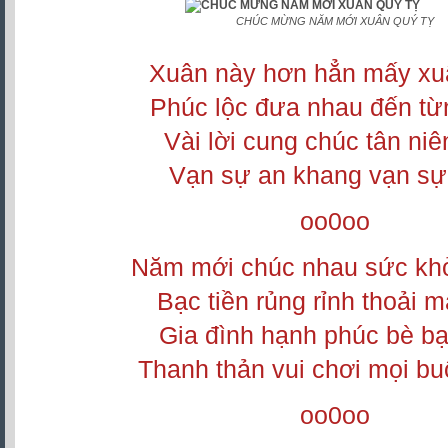
CHÚC MỪNG NĂM MỚI XUÂN QUÝ TỴ
Xuân này hơn hẳn mấy xu
Phúc lộc đưa nhau đến từ
Vài lời cung chúc tân ni
Vạn sự an khang vạn sự
oo0oo
Năm mới chúc nhau sức kh
Bạc tiền rủng rỉnh thoải m
Gia đình hạnh phúc bè b
Thanh thản vui chơi mọi bu
oo0oo