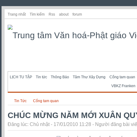
Trang nhất
Tìm kiếm
Rss
about
forum
LỊCH TU TẬP
Tin tức
Thông Báo
Tâm Thư Xây Dựng
Cổng tam quan
VBKZ Franken
Tin Tức
Cổng tam quan
CHÚC MỪNG NĂM MỚI XUÂN QU
Đăng lúc: Chủ nhật - 17/01/2010 11:28 - Người đăng bài viế