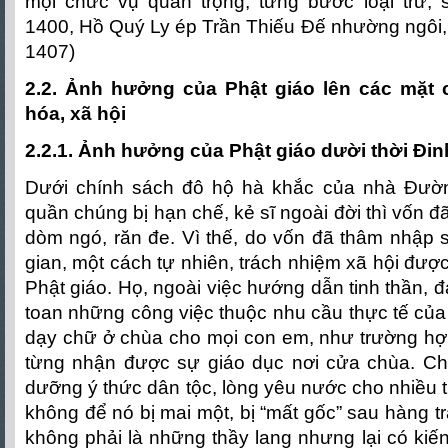
mọi chức vụ quan trọng, từng bước loại trừ, s
1400, Hồ Quý Ly ép Trần Thiếu Đế nhường ngôi,
1407)
2.2. Ảnh hưởng của Phật giáo lên các mặt ch
hóa, xã hội
2.2.1. Ảnh hưởng của Phật giáo dười thời Đin
Dưới chính sách đô hộ hà khắc của nhà Đườn
quần chúng bị hạn chế, kẻ sĩ ngoài đời thì vốn đã
dòm ngó, răn đe. Vì thế, do vốn đã thâm nhập 
gian, một cách tự nhiên, trách nhiệm xã hội được 
Phật giáo. Họ, ngoài việc hướng dẫn tinh thần, đạ
toan những công việc thuộc nhu cầu thực tế củ
dạy chữ ở chùa cho mọi con em, như trường h
từng nhận được sự giáo dục nơi cửa chùa. Chí
dưỡng ý thức dân tộc, lòng yêu nước cho nhiều t
không để nó bị mai một, bị “mất gốc” sau hàng 
không phải là những thầy lang nhưng lại có kiến