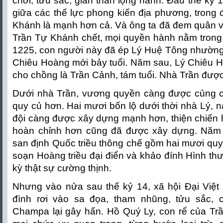
chơi, tửu sắc, gian thần lộng hành. Đầu thế kỷ 
giữa các thế lực phong kiến địa phương, trong 
Khánh là mạnh hơn cả. Và ông ta đã đem quân v
Trần Tự Khánh chết, mọi quyền hành nằm trong
1225, con người này đã ép Lý Huệ Tông nhường 
Chiêu Hoàng mới bảy tuổi. Năm sau, Lý Chiêu H
cho chồng là Trần Cảnh, tám tuổi. Nhà Trần được
Dưới nhà Trần, vương quyền càng được củng 
quy củ hơn. Hai mươi bốn lộ dưới thời nhà Lý, 
đội càng được xây dựng mạnh hơn, thiện chiến 
hoàn chỉnh hơn cũng đã được xây dựng. Năm 
san định Quốc triều thông chế gồm hai mươi qu
soạn Hoàng triều đại điển và khảo đính Hình thư
kỳ thật sự cường thịnh.
Nhưng vào nửa sau thế kỷ 14, xã hội Đại Việt 
đình rơi vào sa đọa, tham nhũng, tửu sắc, 
Champa lại gây hấn. Hồ Quý Ly, con rể của T