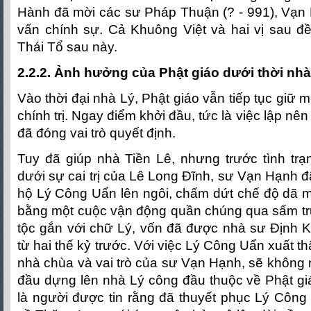
Hành đã mời các sư Pháp Thuận (? - 991), Vạn 
vấn chính sự. Cả Khuông Việt và hai vị sau đề
Thái Tổ sau này.
2.2.2. Ảnh hưởng của Phật giáo dưới thời nhà
Vào thời đại nhà Lý, Phật giáo vẫn tiếp tục giữ mộ
chính trị. Ngay điểm khởi đầu, tức là việc lập nên 
đã đóng vai trò quyết định.
Tuy đã giúp nhà Tiền Lê, nhưng trước tình trạ
dưới sự cai trị của Lê Long Đĩnh, sư Vạn Hạnh 
hộ Lý Công Uẩn lên ngôi, chấm dứt chế độ dã m
bằng một cuộc vận động quần chúng qua sấm t
tộc gắn với chữ Lý, vốn đã được nhà sư Định K
từ hai thế kỷ trước. Với việc Lý Công Uẩn xuất t
nhà chùa và vai trò của sư Vạn Hạnh, sẽ không 
đầu dựng lên nhà Lý công đầu thuộc về Phật g
là người được tin rằng đã thuyết phục Lý Công