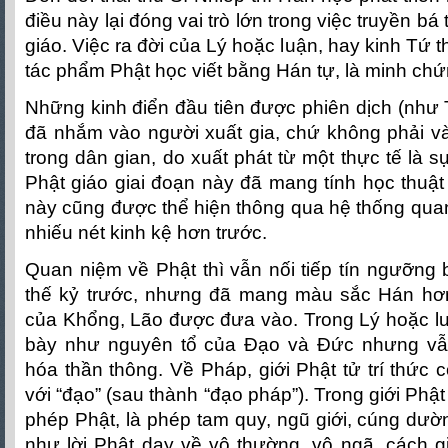
điều này lại đóng vai trò lớn trong việc truyền b
giáo. Việc ra đời của Lý hoặc luận, hay kinh Tứ
tác phẩm Phật học viết bằng Hán tự, là minh chứ
Những kinh điển đầu tiên được phiên dịch (như 
đã nhắm vào người xuất gia, chứ không phải v
trong dân gian, do xuất phát từ một thực tế là 
Phật giáo giai đoạn này đã mang tính học thuậ
này cũng được thể hiện thông qua hệ thống qua
nhiếu nét kinh kệ hơn trước.
Quan niệm về Phật thì vẫn nối tiếp tín ngưỡng 
thế kỷ trước, nhưng đã mang màu sắc Hán hơ
của Khổng, Lão được đưa vào. Trong Lý hoặc lu
bày như nguyên tổ của Đạo và Đức nhưng v
hóa thần thông. Về Pháp, giới Phật tử trí thức
với “đạo” (sau thành “đạo pháp”). Trong giới Phật
phép Phật, là phép tam quy, ngũ giới, cúng dườn
như lời Phật dạy về vô thường, vô ngã, cách g