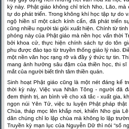
kỳ này. Phật giáo không chỉ trích Nho, Lão, mà 
tự do phát triển. Trong không khí học tập tự do v
ngộ hiền sĩ một cách kính cẩn, đã phát triển sự
cũng nhiều người tài giỏi xuất hiện. Chính từ tin
phóng này của Phật giáo mà nền học vấn thời T
bởi khoa cử, thực hiện chính sách tự do tôn gi
phu được đào tạo từ truyền thống giáo lý nào. Đ
một nền văn học rạng rỡ và đầy ý thức tự tin. Thi
mang ảnh hưởng sâu đậm của thiền học, thi sĩ 
mắt của người biết tĩnh tâm thiền quán.
Sinh hoạt Phật giáo cũng là một nét đáng kể t
thời kỳ này. Việc vua Nhân Tông - người đã 
đem thịnh trị, an bình về cho xã tắc - xuất gia,
ngọn núi Yên Tử, việc tu luyện Phật pháp thật 
Chùa, tháp mọc lên khắp nơi, khiến Nho gia Lê
dân chúng chỉ lo lập chùa mà không lo lập trườ
Truyền kỳ mạn lục của Nguyễn Dữ thì nói “số ngư