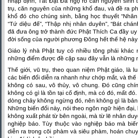
nhập định, Tất Đạt Đa ngộ rõ căn nguyên sinh 
trụ, căn nguyên của những khổ đau, và đề ra ph
khổ đó cho chúng sinh, bằng học thuyết “Nhân d
“Tứ diệu đế”, “Thập nhị nhân duyên”, “Bát chá
đã đưa ông trở thành đức Phật Thích Ca đầy uy 
đời sống của người phương Đông hết thế hệ này
Giáo lý nhà Phật tuy có nhiều tông phái khác 
những điểm được đề cập sau đây vẫn là những n
Thế giới, vũ trụ, theo quan niệm Phật giáo, là l
các biến đổi diễn ra nhanh như chớp mắt, và thế g
không có sau, vô thủy, vô chung. Đó cũng chín
không có gì là tồn tại cố định, mà có đó, mất đ
dòng chảy không ngừng đó, nên không gì là bản t
Những biến đổi này, nói theo ngôn ngữ hiện đại, 
không xuất phát từ bên ngoài, mà từ lẽ nhân duy
nghiệp báo. Tùy thuộc vào nghiệp báo mà biến 
diễn ra trong cõi phàm và siêu phàm, hoán chuy