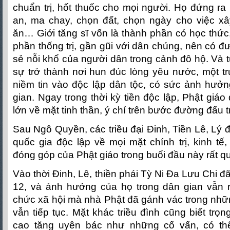
chuẩn trị, hốt thuốc cho mọi người. Họ đứng ra
an, ma chay, chọn đất, chọn ngày cho việc xây
ăn… Giới tăng sĩ vốn là thành phần có học thức,
phần thống trị, gần gũi với dân chúng, nên có đ
sẻ nỗi khổ của người dân trong cảnh đô hộ. Và 
sự trở thành nơi hun đúc lòng yêu nước, một t
niềm tin vào độc lập dân tộc, có sức ảnh hưởn
gian. Ngay trong thời kỳ tiền độc lập, Phật giáo 
lớn về mặt tinh thần, ý chí trên bước đường đấu 
Sau Ngô Quyền, các triều đại Đinh, Tiền Lê, Lý 
quốc gia độc lập về mọi mặt chính trị, kinh tế
đóng góp của Phật giáo trong buổi đầu này rất qu
Vào thời Đinh, Lê, thiền phái Tỳ Ni Đa Lưu Chi đã
12, và ảnh hưởng của họ trong dân gian vẫn 
chức xã hội mà nhà Phật đã gánh vác trong nhữ
vẫn tiếp tục. Mặt khác triều đình cũng biết tr
cao tăng uyên bác như những cố vấn, có thể