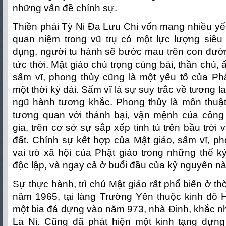
những vấn đề chính sự.
Thiền phái Tỳ Ni Đa Lưu Chi vốn mang nhiều yếu
quan niệm trong vũ trụ có một lực lượng siêu
dụng, người tu hành sẽ bước mau trên con đườn
tức thời. Mật giáo chú trọng cúng bái, thần chú,
sấm vĩ, phong thủy cũng là một yếu tố của Phậ
một thời kỳ dài. Sấm vĩ là sự suy trắc về tương l
ngũ hành tương khắc. Phong thủy là môn thuật 
tương quan với thành bại, vận mệnh của công 
gia, trên cơ sở sự sắp xếp tinh tú trên bầu trời 
đất. Chính sự kết hợp của Mật giáo, sấm vĩ, p
vai trò xã hội của Phật giáo trong những thế k
độc lập, và ngay cả ở buổi đầu của kỷ nguyên nà
Sự thực hành, trì chú Mật giáo rất phổ biến ở th
năm 1965, tại làng Trường Yên thuộc kinh đô H
một bia đá dựng vào năm 973, nhà Đinh, khắc n
La Ni. Cũng đã phát hiện một kinh tạng dựn