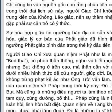
Chỉ cũng tin vào nguồn gốc con rồng cháu tiên 
trong thời đại lịch sử này, người Giao Chỉ kh
trung kiên của Khổng, Lão giáo, nên sự thâm nh
gặp phải sự cản trở có ý thức.
Sự hòa hợp giữa tín ngưỡng bản địa có sẵn vớ
hóa, giáo lý cơ bản của Phật giáo đã hình t
ngưỡng Phật giáo bình dân trong thế kỷ đầu tiên 
Người Giao Chỉ xưa quan niệm Phật như là một
“Buddha”), có phép thần thông, nghe và biết mọ
nhưng Bụt không ở trên cao, mà thân cận với m
dưới nhiều hình thức để cứu người, giúp đời. 
không trừng phạt kẻ ác như Ông Trời vẫn làm. 
của quan niệm về Pháp trong thời kỳ này. Đó l
Bụt. Mà cũng là những điều người ta làm theo nế
tam quy, cúng dường, bố thí… Pháp cũng là niề
luân hồi, linh hồn bất diệt. Quan niệm về Tăng kh
môn, chưa phải tăng đoàn. Đó là những tu sĩ k