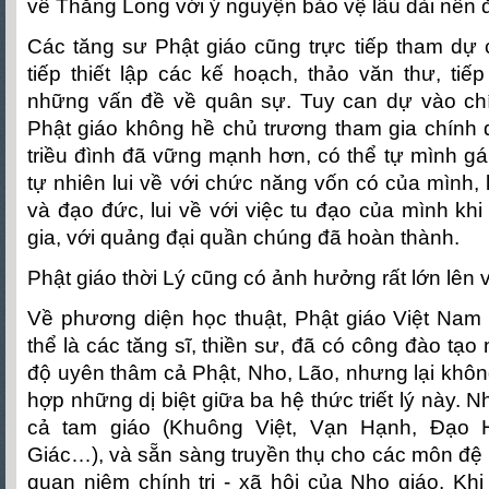
về Thăng Long với ý nguyện bảo vệ lâu dài nền đ
Các tăng sư Phật giáo cũng trực tiếp tham dự 
tiếp thiết lập các kế hoạch, thảo văn thư, tiế
những vấn đề về quân sự. Tuy can dự vào ch
Phật giáo không hề chủ trương tham gia chính 
triều đình đã vững mạnh hơn, có thể tự mình gánh
tự nhiên lui về với chức năng vốn có của mình, 
và đạo đức, lui về với việc tu đạo của mình khi
gia, với quảng đại quần chúng đã hoàn thành.
Phật giáo thời Lý cũng có ảnh hưởng rất lớn lên 
Về phương diện học thuật, Phật giáo Việt Nam 
thể là các tăng sĩ, thiền sư, đã có công đào tạo m
độ uyên thâm cả Phật, Nho, Lão, nhưng lại khôn
hợp những dị biệt giữa ba hệ thức triết lý này. 
cả tam giáo (Khuông Việt, Vạn Hạnh, Đạo 
Giác…), và sẵn sàng truyền thụ cho các môn đệ 
quan niệm chính trị - xã hội của Nho giáo. Kh