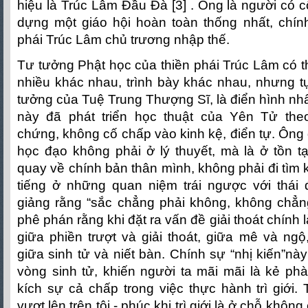
hiệu là Trúc Lâm Đầu Đà [3] . Ông là người có c
dựng một giáo hội hoàn toàn thống nhất, chín
phái Trúc Lâm chủ trương nhập thế.
Tư tưởng Phật học của thiền phái Trúc Lâm có th
nhiều khác nhau, trình bày khác nhau, nhưng t
tưởng của Tuệ Trung Thượng Sĩ, là điển hình nhấ
này đã phát triển học thuật của Yên Tử th
chứng, không cố chấp vào kinh kệ, điển tự. Ông 
học đạo không phải ở lý thuyết, mà là ở tồn t
quay về chính bản thân mình, không phải đi tìm 
tiếng ở những quan niệm trái ngược với thái
giảng rằng “sắc chẳng phải không, không chẳn
phê phán rằng khi đặt ra vấn đề giải thoát chính 
giữa phiền trượt và giải thoát, giữa mê và ng
giữa sinh tử và niết bàn. Chính sự “nhị kiến”nà
vòng sinh tử, khiến người ta mãi mãi là kẻ p
kích sự cả chấp trong việc thực hành trì giới. 
vượt lên trên tội - phúc khi trì giới là ở chỗ khôn