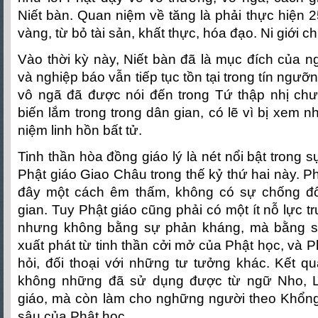
Niết bàn. Quan niệm về tăng là phải thực hiện 25
vàng, từ bỏ tài sản, khất thực, hóa đạo. Ni giới c
Vào thời kỳ này, Niết bàn đã là mục đích của ng
và nghiệp báo vẫn tiếp tục tồn tại trong tín ngư
vô ngã đã được nói đến trong Tứ thập nhị c
biến lắm trong trong dân gian, có lẽ vì bị xem 
niệm linh hồn bất tử.
Tinh thần hòa đồng giáo lý là nét nổi bật trong 
Phật giáo Giao Châu trong thế kỷ thứ hai này. P
đây một cách êm thấm, không có sự chống đố
gian. Tuy Phật giáo cũng phải có một ít nỗ lực trư
nhưng không bằng sự phản kháng, mà bằng s
xuất phát từ tinh thần cởi mở của Phật học, và P
hỏi, đối thoại với những tư tưởng khác. Kết qu
không những đã sử dụng được từ ngữ Nho, L
giáo, mà còn làm cho nghững người theo Khổng
sâu của Phật học.