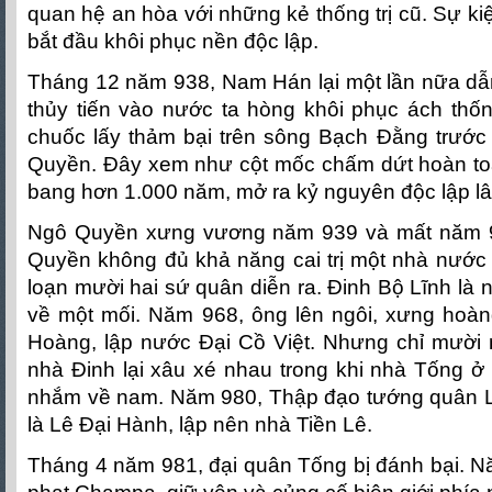
quan hệ an hòa với những kẻ thống trị cũ. Sự ki
bắt đầu khôi phục nền độc lập.
Tháng 12 năm 938, Nam Hán lại một lần nữa dẫ
thủy tiến vào nước ta hòng khôi phục ách thốn
chuốc lấy thảm bại trên sông Bạch Đằng trước
Quyền. Đây xem như cột mốc chấm dứt hoàn to
bang hơn 1.000 năm, mở ra kỷ nguyên độc lập lâu
Ngô Quyền xưng vương năm 939 và mất năm 
Quyền không đủ khả năng cai trị một nhà nước 
loạn mười hai sứ quân diễn ra. Đinh Bộ Lĩnh là 
về một mối. Năm 968, ông lên ngôi, xưng hoàng
Hoàng, lập nước Đại Cồ Việt. Nhưng chỉ mười n
nhà Đinh lại xâu xé nhau trong khi nhà Tống ở 
nhắm về nam. Năm 980, Thập đạo tướng quân L
là Lê Đại Hành, lập nên nhà Tiền Lê.
Tháng 4 năm 981, đại quân Tống bị đánh bại. N