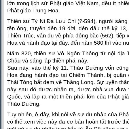
lớn trong lịch sử Phật giáo Việt Nam, đều ít nhiề
Phật giáo Trung Hoa.
Thiền sư Tỳ Ni Đa Lưu Chi (?-594), người sáng 
tên ông, truyền đến 19 đời, đến đầu thế kỷ 13
Thiên Trúc, vân du về phía đông bắc (562), tiếp 
Hoa và hành đạo tại đây, đến năm 580 thì vào nư
Năm 820, thiền sư Vô Ngôn Thông từ nội địa
Châu và sáng lập thiền phái này.
Sau này, vào thế kỷ 11, Thảo Đường vốn cũng 
Hoa đang hành đạo tại Chiêm Thành, bị quân 
Thái Tông bắt đem về Thăng Long. Sự uyên thâ
này sau đó được nhận ra, được nhà vua đưa về 
Quốc, và lập ra một thiền phái lớn của Phật giá
Thảo Đường.
Tuy nhiên, ở đây, khi nói về sự du nhập của Phậ
có thể xem việc này đã cơ bản hoàn tất trước th
mặt có sự du nhập trực tiếp từ Ấn Độ cộng với