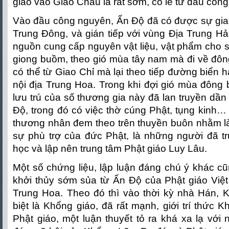
giáo vào Giao Châu là rất sớm, có lẽ từ đầu côn
Vào đầu công nguyên, Ấn Độ đã có được sự gi
Trung Đông, và gián tiếp với vùng Địa Trung Hả
nguồn cung cấp nguyên vật liệu, vật phẩm cho 
giong buồm, theo gió mùa tây nam mà đi về đông
có thể từ Giao Chỉ mà lại theo tiếp đường biển 
nội địa Trung Hoa. Trong khi đợi gió mùa đông
lưu trú của số thương gia này đã lan truyền dầ
Độ, trong đó có việc thờ cúng Phật, tụng kinh
thương nhân đem theo trên thuyền buôn nhằm l
sự phù trợ của đức Phật, là những người đã tr
học và lập nên trung tâm Phật giáo Luy Lâu.
Một số chứng liệu, lập luận đáng chú ý khác c
khởi thủy sớm sủa từ Ấn Độ của Phật giáo Việt
Trung Hoa. Theo đó thì vào thời kỳ nhà Hán, K
biệt là Khổng giáo, đã rất mạnh, giới trí thức 
Phật giáo, một luận thuyết tỏ ra khá xa lạ vớ