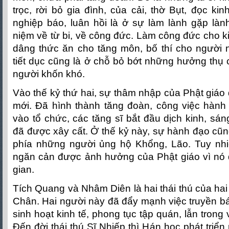
trọc, rời bỏ gia đình, của cải, thờ Bụt, đọc k
nghiệp báo, luân hồi là ở sự làm lành gặp làn
niệm về từ bi, về công đức. Làm công đức cho ki
dâng thức ăn cho tăng môn, bố thí cho người
tiết dục cũng là ở chỗ bỏ bớt những hưởng thụ 
người khốn khó.
Vào thế kỷ thứ hai, sự thâm nhập của Phật giáo 
mới. Đã hình thành tăng đoàn, công việc hành
vào tổ chức, các tăng sĩ bắt đầu dịch kinh, sán
đã được xây cất. Ở thế kỷ này, sự hành đạo cũng
phía những người ủng hộ Khổng, Lão. Tuy nhi
ngăn cản được ảnh hưởng của Phật giáo vì nó
gian.
Tích Quang và Nhâm Diên là hai thái thú của ha
Chân. Hai người này đã đẩy mạnh việc truyền b
sinh hoạt kinh tế, phong tục tập quán, lẫn trong 
Đến đời thái thú Sĩ Nhiếp thì Hán học phát triể