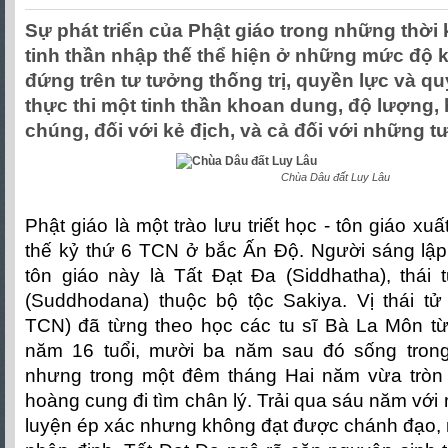
Sự phát triển của Phật giáo trong những thời k
tinh thần nhập thế thể hiện ở những mức độ 
đứng trên tư tưởng thống trị, quyền lực và qu
thực thi một tinh thần khoan dung, độ lượng,
chúng, đối với kẻ địch, và cả đối với những t
Chùa Dâu đất Luy Lâu
Phật giáo là một trào lưu triết học - tôn giáo xu
thế kỷ thứ 6 TCN ở bắc Ấn Độ. Người sáng lập r
tôn giáo này là Tất Đạt Đa (Siddhatha), thái
(Suddhodana) thuộc bộ tộc Sakiya. Vị thái t
TCN) đã từng theo học các tu sĩ Bà La Môn từ
năm 16 tuổi, mười ba năm sau đó sống trong
nhưng trong một đêm tháng Hai năm vừa tròn 29
hoàng cung đi tìm chân lý. Trải qua sáu năm vớ
luyện ép xác nhưng không đạt được chánh đạo, 