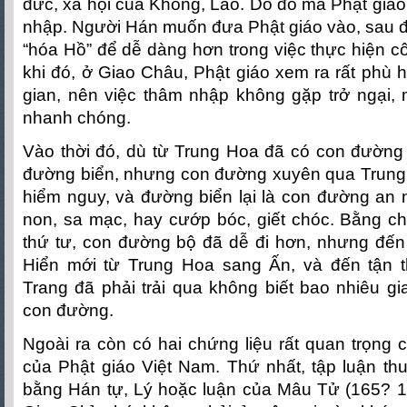
đức, xã hội của Khổng, Lão. Do đó mà Phật giáo 
nhập. Người Hán muốn đưa Phật giáo vào, sau đ
“hóa Hồ” để dễ dàng hơn trong việc thực hiện cô
khi đó, ở Giao Châu, Phật giáo xem ra rất phù 
gian, nên việc thâm nhập không gặp trở ngại, 
nhanh chóng.
Vào thời đó, dù từ Trung Hoa đã có con đường
đường biển, nhưng con đường xuyên qua Trung 
hiểm nguy, và đường biển lại là con đường an 
non, sa mạc, hay cướp bóc, giết chóc. Bằng ch
thứ tư, con đường bộ đã dễ đi hơn, nhưng đến 
Hiển mới từ Trung Hoa sang Ấn, và đến tận 
Trang đã phải trải qua không biết bao nhiêu gi
con đường.
Ngoài ra còn có hai chứng liệu rất quan trọng
của Phật giáo Việt Nam. Thứ nhất, tập luận thu
bằng Hán tự, Lý hoặc luận của Mâu Tử (165? 17