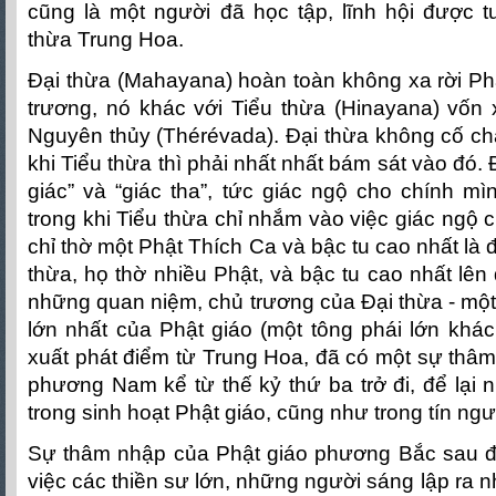
cũng là một người đã học tập, lĩnh hội được t
thừa Trung Hoa.
Đại thừa (Mahayana) hoàn toàn không xa rời Ph
trương, nó khác với Tiểu thừa (Hinayana) vốn 
Nguyên thủy (Thérévada). Đại thừa không cố chấ
khi Tiểu thừa thì phải nhất nhất bám sát vào đó. 
giác” và “giác tha”, tức giác ngộ cho chính m
trong khi Tiểu thừa chỉ nhắm vào việc giác ngộ 
chỉ thờ một Phật Thích Ca và bậc tu cao nhất là 
thừa, họ thờ nhiều Phật, và bậc tu cao nhất lên
những quan niệm, chủ trương của Đại thừa - một
lớn nhất của Phật giáo (một tông phái lớn khá
xuất phát điểm từ Trung Hoa, đã có một sự th
phương Nam kể từ thế kỷ thứ ba trở đi, để lại
trong sinh hoạt Phật giáo, cũng như trong tín ng
Sự thâm nhập của Phật giáo phương Bắc sau đ
việc các thiền sư lớn, những người sáng lập ra nh