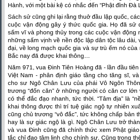
Hành, với một bài kệ có nhắc đến “Phật đỉnh Đà L
Sách sử cũng ghi lại rằng thuở đầu lập quốc, cá
cuộc vận động gây ý thức quốc gia. Họ đã sử
sấm vĩ và phong thủy trong các cuộc vận động n
những sấm vịnh về nền độc lập dân tộc lâu dài, 
đại, về long mạch quốc gia và sự trù ếm nó củ
Bắc nay đã được khai thông…
Năm 971, vua Đinh Tiên Hoàng đã - lần đầu tiên 
Việt Nam - phân định giáo tầng cho tăng sĩ, v
cho sư Ngô Chân Lưu của phái Vô Ngôn Thông
trương “đốn căn” ở những người có căn cơ lớn v
có thể đắc đạo nhanh, tức thời. “Tâm địa” là “n
khai thông được thì trí tuệ giác ngộ tự nhiên x
cũng chủ trương “vô đắc”, tức không chấp bản t
hay là sự giác ngộ là gì. Ngô Chân Lưu trở thà
và vua Đinh cũng đã chính thức xem Phật giá
tắc chỉ đạo tâm linh cho chính sự. Cũng trong th