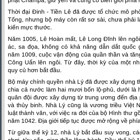
phạt Champa, giữ yên và củng cố biên giới phía
Thời đại Đinh - Tiền Lê đã được tổ chức mô phỏ
Tống, nhưng bộ máy còn rất sơ sài, chưa phải 
kiến mực thước.
Năm 1005, Lê Hoàn mất, Lê Long Đĩnh lên ngôi c
ác, sa đọa, không có khả năng dẫn dắt quốc 
năm 1009, cuộc vận động của quần thần và tăn
Công Uẩn lên ngôi. Từ đây, thời kỳ của một n
quy củ hơn bắt đầu.
Bộ máy chính quyền nhà Lý đã được xây dựng t
chia cả nước làm hai mươi bốn lộ-phủ, dưới là
quân đội được xây dựng từ trung ương đến địa 
và thủy binh. Nhà Lý cũng là vương triều Việt
luật thành văn, với việc ra đời của bộ Hình thư
năm 1042. Địa giới tiếp tục được mở rộng về phí
Từ giữa thế kỷ 12, nhà Lý bắt đầu suy vong, các