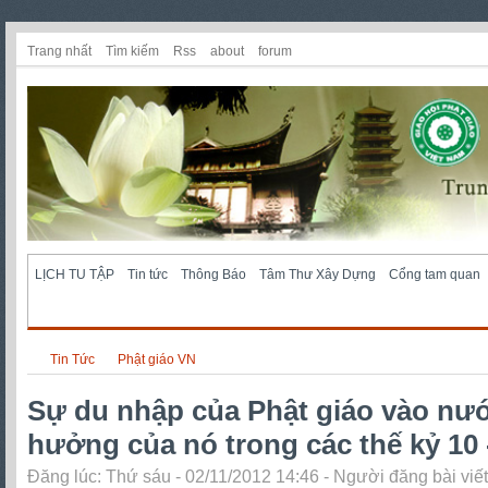
Trang nhất
Tìm kiếm
Rss
about
forum
LỊCH TU TẬP
Tin tức
Thông Báo
Tâm Thư Xây Dựng
Cổng tam quan
Tin Tức
Phật giáo VN
Sự du nhập của Phật giáo vào nướ
hưởng của nó trong các thế kỷ 10 
Đăng lúc: Thứ sáu - 02/11/2012 14:46 - Người đăng bài viế