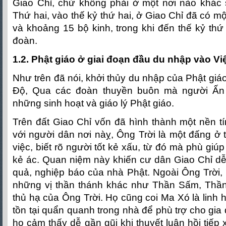
Giao Chỉ, chứ không phải ở một nơi nào khác s
Thứ hai, vào thế kỷ thứ hai, ở Giao Chỉ đã có m
và khoảng 15 bộ kinh, trong khi đến thế kỷ th
đoàn.
1.2. Phật giáo ở giai đoạn đầu du nhập vào V
Như trên đã nói, khởi thủy du nhập của Phật giá
Độ, Qua các đoàn thuyền buôn mà người Ấn
những sinh hoạt và giáo lý Phật giáo.
Trên đất Giao Chỉ vốn đã hình thành một nền t
với người dân nơi nàỵ, Ông Trời là một đấng ở t
việc, biết rõ người tốt kẻ xấu, từ đó mà phù giúp
kẻ ác. Quan niệm này khiến cư dân Giao Chỉ dễ
quả, nghiệp báo của nhà Phật. Ngoài Ông Trời,
những vị thần thánh khác như Thần Sấm, Th
thủ hạ của Ông Trời. Họ cũng coi Ma Xó là linh 
tồn tại quẩn quanh trong nhà để phù trợ cho gia
họ cảm thấy dễ gần gũi khi thuyết luân hồi tiếp