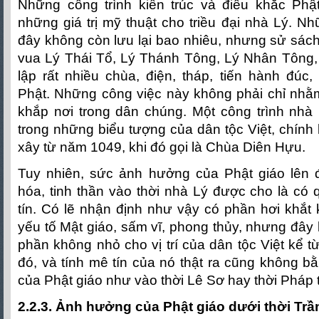
Những công trình kiến trúc và điêu khắc Ph
những giá trị mỹ thuật cho triều đại nhà Lý. Nh
đây không còn lưu lại bao nhiêu, nhưng sử sách g
vua Lý Thái Tổ, Lý Thánh Tông, Lý Nhân Tông,
lập rất nhiều chùa, điện, tháp, tiến hành đúc,
Phật. Những công việc này không phải chỉ nhằ
khắp nơi trong dân chúng. Một công trình nhà
trong những biểu tượng của dân tộc Việt, chính
xây từ năm 1049, khi đó gọi là Chùa Diên Hựu.
Tuy nhiên, sức ảnh hưởng của Phật giáo lên đờ
hóa, tinh thần vào thời nhà Lý được cho là có
tín. Có lẽ nhận định như vậy có phần hơi khắt
yếu tố Mật giáo, sấm vĩ, phong thủy, nhưng đây 
phần không nhỏ cho vị trí của dân tộc Việt kể t
đó, và tính mê tín của nó thật ra cũng không bằ
của Phật giáo như vào thời Lê Sơ hay thời Pháp 
2.2.3. Ảnh hưởng của Phật giáo dưới thời Trầ