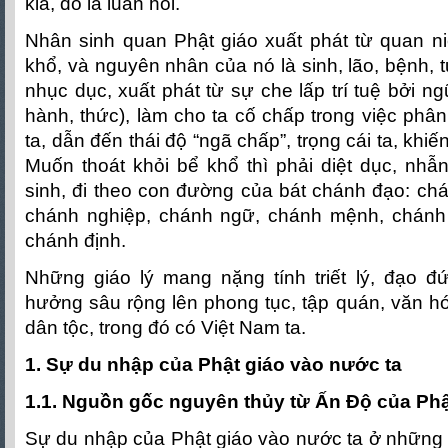
kia, đó là luân hồi.
Nhân sinh quan Phật giáo xuất phát từ quan ni
khổ, và nguyên nhân của nó là sinh, lão, bệnh,
nhục dục, xuất phát từ sự che lấp trí tuệ bởi ng
hành, thức), làm cho ta cố chấp trong việc phân 
ta, dẫn đến thái độ “ngã chấp”, trọng cái ta, khi
Muốn thoát khỏi bể khổ thì phải diệt dục, nhẫn 
sinh, đi theo con đường của bát chánh đạo: chá
chánh nghiệp, chánh ngữ, chánh mệnh, chánh t
chánh định.
Những giáo lý mang nặng tính triết lý, đạo 
hưởng sâu rộng lên phong tục, tập quán, văn h
dân tộc, trong đó có Việt Nam ta.
1. Sự du nhập của Phật giáo vào nước ta
1.1. Nguồn gốc nguyên thủy từ Ấn Độ của Phậ
Sự du nhập của Phật giáo vào nước ta ở những 