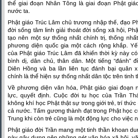
thể giai đoạn Nhân Tông là giai đoạn Phật giá
nước ta.
Phật giáo Trúc Lâm chủ trương nhập thế, đạo P
đời sống tâm linh giải thoát đời sống xã hội, Phậ
tạo nên một sự thống nhất chính trị, thống nhất
phương diện quốc gia một cách rộng khắp. Yếu
của Phật giáo Trúc Lâm đã khiến thời kỳ này có 
bình dị, dân chủ, thân dân. Một tiếng “đánh” 
Diên Hồng và ba lần liên tục đánh bại quân
chính là thể hiện sự thống nhất dân tộc trên tinh 
Về phương diện văn hóa, Phật giáo giai đoạn n
lực, quyết định. Cuộc đời tu học của Trần Th
không khí học Phật thật sự trong giới trẻ, trí th
cả nước. Tấm gương thành đạt trong Phật học 
Trung khi còn trẻ cũng là một động lực cho việc n
Phật giáo đời Trần mang một tinh thần khoan du
này gây dựng nên những nét văn hóa xã hội, vă