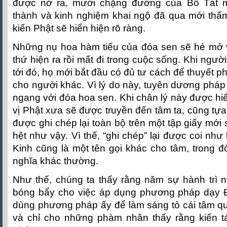
được nở ra, mười chặng đường của Bồ Tát 
thành và kinh nghiệm khai ngộ đã qua mới thấm
kiến Phật sẽ hiển hiện rõ ràng.
Những nụ hoa hàm tiếu của đóa sen sẽ hé mở 
thứ hiện ra rồi mất đi trong cuộc sống. Khi ngư
tới đó, họ mới bắt đầu có đủ tư cách để thuyết p
cho người khác. Vì lý do này, tuyên dương phá
ngang với đóa hoa sen. Khi chân lý này được hi
vị Phật xưa sẽ được truyền đến tâm ta, cũng tự
được ghi chép lại toàn bộ trên một tập giấy mới
hệt như vậy. Vì thế, “ghi chép” lại được coi như
Kinh cũng là một tên gọi khác cho tâm, trong 
nghĩa khác thường.
Như thế, chúng ta thấy rằng năm sự hành trì n
bóng bẩy cho việc áp dụng phương pháp dạy 
dùng phương pháp ấy để làm sáng tỏ cái tâm qu
và chỉ cho những phàm nhân thấy rằng kiến t