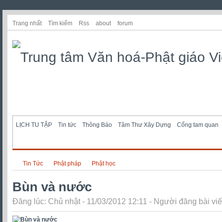
Trang nhất
Tìm kiếm
Rss
about
forum
LỊCH TU TẬP
Tin tức
Thông Báo
Tâm Thư Xây Dựng
Cổng tam quan
Tin Tức
Phật pháp
Phật học
Bùn và nước
Đăng lúc: Chủ nhật - 11/03/2012 12:11 - Người đăng bài viế