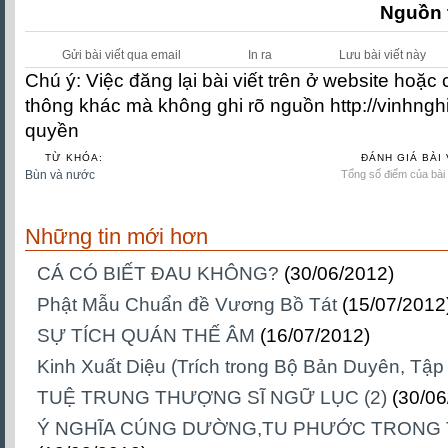
Nguồn 
Gửi bài viết qua email
In ra
Lưu bài viết này
Chú ý: Việc đăng lại bài viết trên ở website hoặc
thông khác mà không ghi rõ nguồn http://vinhngh
quyền
TỪ KHÓA:
ĐÁNH GIÁ BÀI 
Bùn và nước
Tổng số điểm của bài v
Những tin mới hơn
CÁ CÓ BIẾT ĐAU KHÔNG?
(30/06/2012)
Phật Mẫu Chuẩn đề Vương Bồ Tát
(15/07/2012
SỰ TÍCH QUÁN THẾ ÂM
(16/07/2012)
Kinh Xuất Diệu (Trích trong Bộ Bản Duyên, Tập
TUỆ TRUNG THƯỢNG SĨ NGỮ LỤC (2)
(30/06
Ý NGHĨA CÚNG DƯỜNG,TU PHƯỚC TRONG 