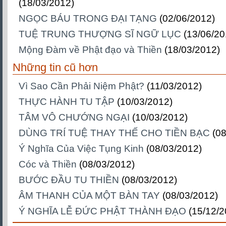
(18/03/2012)
NGỌC BÁU TRONG ĐẠI TẠNG
(02/06/2012)
TUỆ TRUNG THƯỢNG SĨ NGỮ LỤC
(13/06/20
Mộng Đàm về Phật đạo và Thiền
(18/03/2012)
Những tin cũ hơn
Vì Sao Cần Phải Niệm Phật?
(11/03/2012)
THỰC HÀNH TU TẬP
(10/03/2012)
TÂM VÔ CHƯỚNG NGẠI
(10/03/2012)
DÙNG TRÍ TUỆ THAY THẾ CHO TIỀN BẠC
(0
Ý Nghĩa Của Việc Tụng Kinh
(08/03/2012)
Cóc và Thiền
(08/03/2012)
BƯỚC ĐẦU TU THIỀN
(08/03/2012)
ÂM THANH CỦA MỘT BÀN TAY
(08/03/2012)
Ý NGHĨA LỄ ĐỨC PHẬT THÀNH ĐẠO
(15/12/2