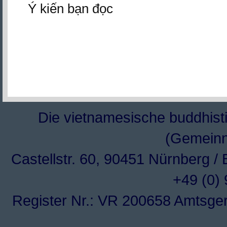
Ý kiến bạn đọc
Die vietnamesische buddhisti
(Gemeinn
Castellstr. 60, 90451 Nürnberg /
+49 (0)
Register Nr.: VR 200658 Amtsge