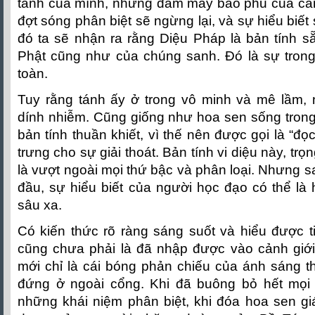
tánh của mình, những đám mây bao phủ của cảm
đợt sóng phân biệt sẽ ngừng lại, và sự hiểu biết 
đó ta sẽ nhận ra rằng Diệu Pháp là bản tính sẵ
Phật cũng như của chúng sanh. Ðó là sự trong
toàn.
Tuy rằng tánh ấy ở trong vô minh và mê lầm,
dính nhiễm. Cũng giống như hoa sen sống tron
bản tính thuần khiết, vì thế nên được gọi là “đ
trưng cho sự giải thoát. Bản tính vi diệu này, tr
là vượt ngoài mọi thứ bậc và phân loại. Nhưng s
đầu, sự hiểu biết của người học đạo có thể là h
sâu xa.
Có kiến thức rõ ràng sáng suốt và hiểu được ti
cũng chưa phải là đã nhập được vào cảnh giới
mới chỉ là cái bóng phản chiếu của ánh sáng thô
đứng ở ngoài cổng. Khi đã buông bỏ hết mọi 
những khái niệm phân biệt, khi đóa hoa sen gi