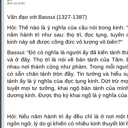
Bùn và nước
Vấn đạo với Bassui (1327-1387)
Hỏi: Thế nào là ý nghĩa của câu nói trong kinh:
năm hành trì như sau: thọ trì, đọc tụng, tuyên 
kinh này sẽ được công đức vô lượng vô biên?”
Bassui: “Ðó có nghĩa là người ấy đã kiến tánh t
và ở đây. Thọ trì là nói về bản tánh của Tâm.
nhau nơi thánh cũng như phàm. Trong mỗi ngườ
có sẵn chân tánh tròn đầy. Tin tưởng và hiểu 
tánh ấy là ý nghĩa của đọc tụng kinh. Dứt trừ mọi
tuyệt mọi tư tưởng, khai ngộ bản tánh của mìn
dương kinh. Ðược thọ ký khai ngộ là ý nghĩa của 
Hỏi: Nếu năm hành trì ấy đều chỉ là ở nơi một
ngôn ngữ, lý do gì khiến có nhiều kinh thuyết lờ