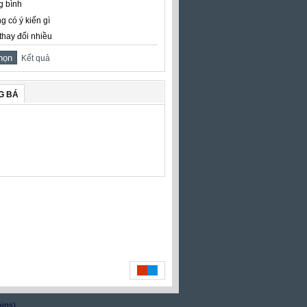
g bình
g có ý kiến gì
thay đổi nhiều
Kết quả
G BÁ
eins)