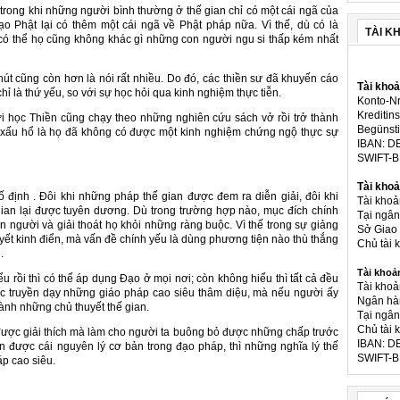
trong khi những người bình thường ở thế gian chỉ có một cái ngã của
o Phật lại có thêm một cái ngã về Phật pháp nữa. Vì thế, dù có là
TÀI K
 có thể họ cũng không khác gì những con người ngu si thấp kém nhất
hút cũng còn hơn là nói rất nhiều. Do đó, các thiền sư đã khuyến cáo
Tài kho
hỉ là thứ yếu, so với sự học hỏi qua kinh nghiệm thực tiễn.
Konto-Nr
Kreditins
i học Thiền cũng chạy theo những nghiên cứu sách vở rồi trở thành
Begünsti
t xấu hổ là họ đã không có được một kinh nghiệm chứng ngộ thực sự
IBAN: D
SWIFT-
Tài khoả
định . Đôi khi những pháp thế gian được đem ra diễn giải, đôi khi
Tài kho
ian lại được tuyên dương. Dù trong trường hợp nào, mục đích chính
Tại ngâ
 người và giải thoát họ khỏi những ràng buộc. Vì thế trong sự giảng
Sở Giao 
yết kinh điển, mà vấn đề chính yếu là dùng phương tiện nào thù thắng
Chủ tài
.
Tài khoả
 rồi thì có thể áp dụng Đạo ở mọi nơi; còn không hiểu thì tất cả đều
Tài khoả
ợc truyền dạy những giáo pháp cao siêu thâm diệu, mà nếu người ấy
Ngân hà
ành những chủ thuyết thế gian.
Tại ngân
Chủ tài 
 được giải thích mà làm cho người ta buông bỏ được những chấp trước
IBAN: D
ận được cái nguyên lý cơ bản trong đạo pháp, thì những nghĩa lý thế
SWIFT-B
áp cao siêu.