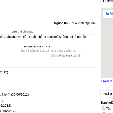
HƯỚN
Nguồn tin:
Chùa Vĩnh Nghiêm
Lưu bài viết này
e hoặc các phương tiện truyền thông khác mà không ghi rõ nguồn
ĐÁNH GIÁ BÀI VIẾT
Tổng số điểm của bài viết là: 5 trong 1 đánh giá
Click để đánh giá bài viết
/2012)
Größere 
THĂM 
, Tập 4)
(30/06/2012)
12)
Đánh giá
06/2012)
Tốt
30/06/2012)