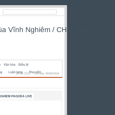
m
Văn hóa
Điều lệ
ng
Luận tạng
Thư viện
20:08 CEST Thứ Bảy, 08/08/2026
NGHIEM PAGODA LIVE