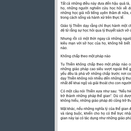
Tất cả những điều này đưa đến hậu quả là, 
họ, những người nghiên cứu học hỏi về đạ
những học giả nổi tiếng uyên thâm đi nữa,
trong cách sống và hành xử trên thực tế.
Giáo lý Thiền dạy rằng chỉ thực hành một c
đệ tử rằng sự học hỏi qua lý thuyết sách vở c
Nhưng rồi có một thời ngay cả những ngườ
kiêu mạn với sở học của họ, không hề biế
nào.
Không chấp theo một pháp nào
Tu Thiền không chấp theo một pháp nào cố 
những giáo pháp cao siêu vượt ngoài thế g
yếu đều là phá vỡ những chấp trước nơi con
dạy Thiền không nói nhiều đến những lý thu
nhất để khai ngộ và giải thoát cho con người
Có một câu nói Thiền xưa như sau: “Nếu hiểu
trở thành những pháp thế gian”. Dù có đư
không hiểu, những giáo pháp đó cũng trở th
Mặt khác, nếu những nghĩa lý của thế gian
và ràng buộc, khiến cho họ có thể trực nh
gian này lại có tác dụng như những giáo ph