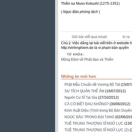
Thiền sư Muso Kokushi (1275-1351)
(
Ngọc Bảo phóng dịch
)
Gửi bài viết qua email
In ra
Chú ý: Việc đăng lại bài viết trên ở websit
http://vinhnghiem.de là vi phạm bản quyền
TỪ KHÓA:
Mộng Đàm về Phật đạo và Thiền
Những tin mới hơn
Phật Mẫu Chuẩn đề Vương Bồ Tát
(15/07
SỰ TÍCH QUÁN THẾ ÂM
(16/07/2012)
Người Cư Sĩ Tại Gia
(27/10/2012)
CÁ CÓ BIẾT ĐAU KHÔNG?
(30/06/2012)
Kinh Xuất Diệu (Trích trong Bộ Bản Duyên
NGỌC BÁU TRONG ĐẠI TẠNG
(02/06/20
TUỆ TRUNG THƯỢNG SĨ NGỮ LỤC
(13/
TUỆ TRUNG THƯỢNG SĨ NGỮ LỤC (2)
(