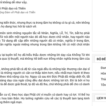
thì không dễ như vậy.
ộng Đàm về Phật đạo và Thiền
g kiến thức, nhưng thực ra trong tâm họ không có tu gì cả, nên không
à họ đang học hỏi từ sách vở.
môn sinh những nguyên tắc về Nhân, Nghĩa, Lễ, Trí, Tín, bắt họ phải
 Tử nói đến một người nào đó đã học được chữ nhân, hay người nào
g Tử đang đề cập đến những người đã có nhân, nghĩa ở trong tâm,
hân nghĩa ngoài miệng nhưng trong tâm không hề có một chút nhân
 lại tuyên bố họ đã hiểu thấu được những lời dạy của Khổng Tử khi
 qua lý thuyết, mà không hề biết vun trồng nhân nghĩa trong tâm của
BỘ Đ
Đan
, không phải tất cả đệ tử của ngài đều là những bậc thượng căn đại sĩ
ù là những người có căn cơ thấp kém hơn, nếu nhất mực hành trì theo
Hôm
y theo khả năng của họ. Ngay cả sau khi Đức Phật đã nhập diệt rồi, tất
Thá
ảng dạy của ngài cũng đều đạt được những lợi ích. Đó là bởi vì họ
 là để được giải thoát, tự độ và độ tha, chứ không phải để cho có danh
Tổn
ẫn cư sĩ, theo học đạo Phật chỉ vì muốn có danh hay có lợi. Vì thế họ
LỊCH 
g hoa bản thân. Họ tưởng nghiên cứu về các lý thuyết tam tạng kinh
àng thêm ngã mạn.