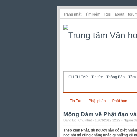
Trang nhất
Tìm kiếm
Rss
about
foru
LỊCH TU TẬP
Tin tức
Thông Báo
Tâm 
Tin Tức
Phật pháp
Phật học
Mộng Đàm về Phật đạo và
Đăng lúc: Chủ nhật - 18/03/2012 12:27 - Người đă
Theo kinh Phật, dù người nào có biết nhiề
học hỏi thì cũng chẳng khác gì những kẻ k