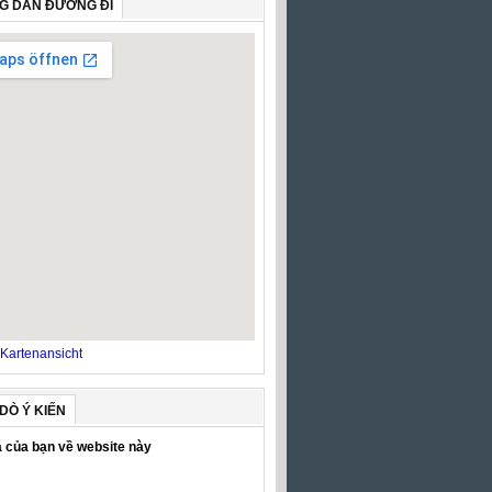
G DẪN ĐƯỜNG ĐI
Kartenansicht
DÒ Ý KIẾN
 của bạn về website này