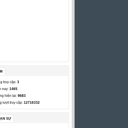
ẾM
g truy cập:
3
 nay:
1465
ng hiện tại:
9683
g lượt truy cập:
12716332
VẠN SỰ