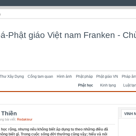
m
Thư Xây Dựng
Cổng tam quan
Hình ảnh
Phật pháp
Phật giáo VN
Pháp â
Phật học
Kinh tạng
Luật tạ
 Thiền
VINH 
ng bài viết:
Redakteur
u học rộng, nhưng nếu không biết áp dụng tu theo những điều đã
hông biết gì. Trong cuộc sống đời thường cũng vậy; hiểu và nói