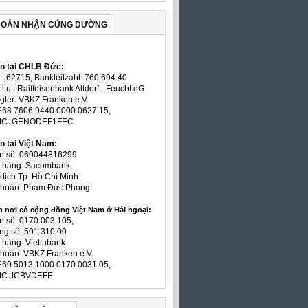
HOẢN NHẬN CÚNG DƯỜNG
ản tại CHLB Đức:
.: 62715, Bankleitzahl: 760 694 40
titut: Raiffeisenbank Altdorf - Feucht eG
gter: VBKZ Franken e.V.
E68 7606 9440 0000 0627 15,
BIC: GENODEF1FEC
n tại Việt Nam:
ản số: 060044816299
n hàng: Sacombank,
dịch Tp. Hồ Chí Minh
 khoản: Phạm Đức Phong
n nơi có cộng đồng Việt Nam ở Hải ngoại:
n số: 0170 003 105,
ng số: 501 310 00
 hàng: Vietinbank
khoản: VBKZ Franken e.V.
E60 5013 1000 0170 0031 05,
IC: ICBVDEFF