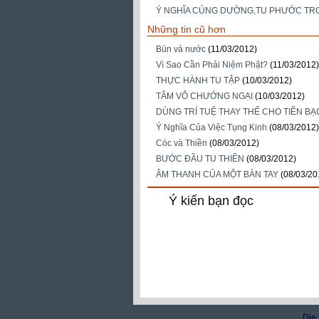
Ý NGHĨA CÚNG DƯỜNG,TU PHƯỚC TR
Những tin cũ hơn
Bùn và nước
(11/03/2012)
Vì Sao Cần Phải Niệm Phật?
(11/03/2012)
THỰC HÀNH TU TẬP
(10/03/2012)
TÂM VÔ CHƯỚNG NGẠI
(10/03/2012)
DÙNG TRÍ TUỆ THAY THẾ CHO TIỀN BẠ
Ý Nghĩa Của Việc Tụng Kinh
(08/03/2012)
Cóc và Thiền
(08/03/2012)
BƯỚC ĐẦU TU THIỀN
(08/03/2012)
ÂM THANH CỦA MỘT BÀN TAY
(08/03/20
Ý kiến bạn đọc
Die 