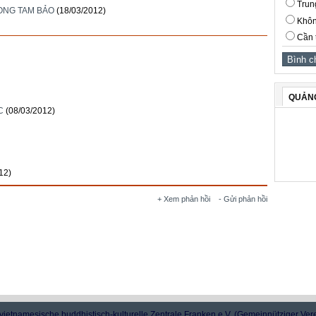
Trun
ONG TAM BẢO
(18/03/2012)
Khôn
Cần 
QUẢN
C
(08/03/2012)
12)
+ Xem phản hồi
- Gửi phản hồi
vietnamesische buddhistisch-kulturelle Zentrale Franken e.V. (Gemeinnütziger Ver