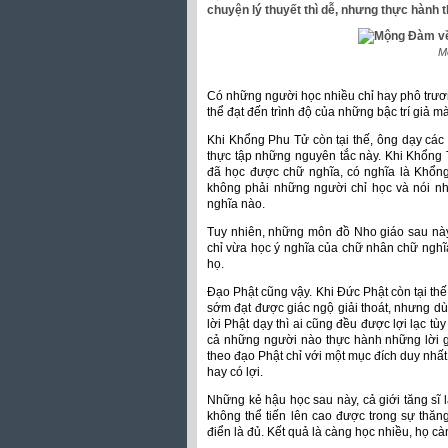
chuyện lý thuyết thì dễ, nhưng thực hành 
M
Có những người học nhiều chỉ hay phô trươn
thể đạt đến trình độ của những bậc trí giả m
Khi Khổng Phu Tử còn tại thế, ông dạy các 
thực tập những nguyên tắc này. Khi Khổng
đã học được chữ nghĩa, có nghĩa là Khổn
không phải những người chỉ học và nói n
nghĩa nào.
Tuy nhiên, những môn đồ Nho giáo sau này
chỉ vừa học ý nghĩa của chữ nhân chữ nghĩa
họ.
Đạo Phật cũng vậy. Khi Đức Phật còn tại thế
sớm đạt được giác ngộ giải thoát, nhưng d
lời Phật dạy thì ai cũng đều được lợi lạc tù
cả những người nào thực hành những lời gi
theo đạo Phật chỉ với một mục đích duy nhất
hay có lợi.
Những kẻ hậu học sau này, cả giới tăng sĩ l
không thể tiến lên cao được trong sự thăn
điển là đủ. Kết quả là càng học nhiều, họ c