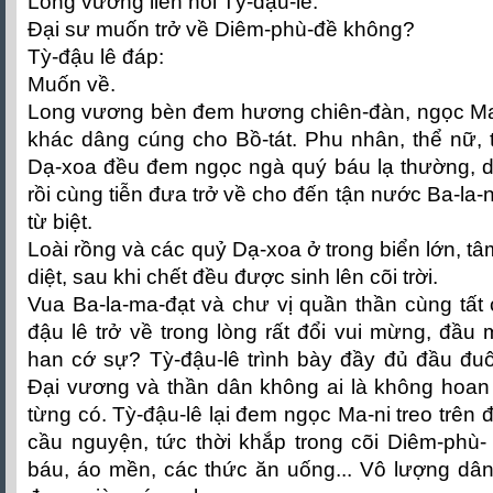
Long vương liền hỏi Tỳ-đậu-lê:
Đại sư muốn trở về Diêm-phù-đề không?
Tỳ-đậu lê đáp:
Muốn về.
Long vương bèn đem hương chiên-đàn, ngọc Ma-
khác dâng cúng cho Bồ-tát. Phu nhân, thể nữ, 
Dạ-xoa đều đem ngọc ngà quý báu lạ thường, dâ
rồi cùng tiễn đưa trở về cho đến tận nước Ba-la-
từ biệt.
Loài rồng và các quỷ Dạ-xoa ở trong biển lớn, t
diệt, sau khi chết đều được sinh lên cõi trời.
Vua Ba-la-ma-đạt và chư vị quần thần cùng tất
đậu lê trở về trong lòng rất đổi vui mừng, đầu 
han cớ sự? Tỳ-đậu-lê trình bày đầy đủ đầu đuô
Đại vương và thần dân không ai là không hoan 
từng có. Tỳ-đậu-lê lại đem ngọc Ma-ni treo trên
cầu nguyện, tức thời khắp trong cõi Diêm-phù-
báu, áo mền, các thức ăn uống... Vô lượng dâ