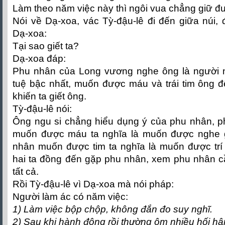
Làm theo năm việc này thì ngôi vua chẳng giữ đ
Nói về Dạ-xoa, vác Tỳ-đậu-lê đi đến giữa núi, đ
Dạ-xoa:
Tại sao giết ta?
Dạ-xoa đáp:
Phu nhân của Long vương nghe ông là người nh
tuệ bậc nhất, muốn được máu và trái tim ông đ
khiến ta giết ông.
Tỳ-đậu-lê nói:
Ông ngu si chẳng hiểu dụng ý của phu nhân, p
muốn được máu ta nghĩa là muốn được nghe g
nhân muốn được tim ta nghĩa là muốn được trí t
hai ta đồng đến gặp phu nhân, xem phu nhân cầ
tất cả.
Rồi Tỳ-đậu-lê vì Dạ-xoa mà nói pháp:
Người làm ác có năm việc:
1) Làm việc bộp chộp, không đắn đo suy nghĩ.
2) Sau khi hành động rồi thường ôm nhiều hối hậ