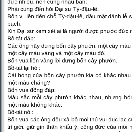
đức nhiều, nên cùng nhau bàn:
Phải cùng đến hỏi Đại sư Tỳ-đậu-lê.
Bốn vị liền đến chỗ Tỳ-đậu-lê, đầu mặt đảnh lễ 
bạch:
Xin Đại sư xem xét ai là người được phước đức 
Bồ-tát đáp:
Các ông hãy dựng bốn cây phướn, một cây màu x
một cây màu vàng và một cây màu đỏ.
Bốn vua liền vâng lời dựng bốn cây phướn.
Bồ-tát lại hỏi:
Cái bóng của bốn cây phướn kia có khác nhau 
một màu chăng?
Bốn vua đồng đáp:
Màu sắc mỗi cây phướn khác nhau, nhưng bón
một màu không khác.
Bồ-tát nói:
Bốn vua các ông đều xả bỏ mọi thú vui dục lạc 
trì giới, giữ gìn thân khẩu ý, công đức của mỗi