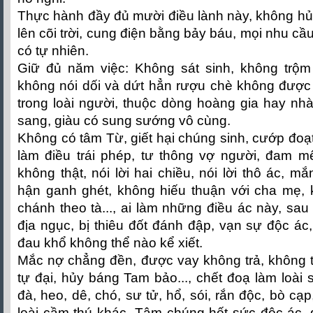
Thực hành đầy đủ mười điều lành này, không hủ
lên cõi trời, cung điện bằng bảy báu, mọi nhu c
có tự nhiên.
Giữ đủ năm việc: Không sát sinh, không trộ
không nói dối và dứt hẳn rượu chè không được
trong loài người, thuộc dòng hoàng gia hay nhà 
sang, giàu có sung sướng vô cùng.
Không có tâm Từ, giết hại chúng sinh, cướp đoạ
làm điều trái phép, tư thông vợ người, đam mê
không thật, nói lời hai chiều, nói lời thô ác, m
hận ganh ghét, không hiếu thuận với cha mẹ, 
chánh theo tà..., ai làm những điều ác này, sau
địa ngục, bị thiêu đốt đánh đập, vạn sự độc ác,
đau khổ không thể nào kể xiết.
Mắc nợ chẳng đền, được vay không trả, không t
tự đại, hủy báng Tam bảo..., chết đoạ làm loài 
đà, heo, dê, chó, sư tử, hổ, sói, rắn độc, bò c
loài cầm thú khác. Tâm chúng hết sức độc ác, g