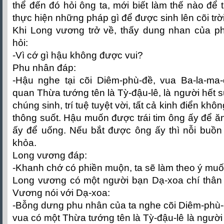
thể đến đó hỏi ông ta, mới biết làm thế nào để 
thực hiện những pháp gì để được sinh lên cõi trời
Khi Long vương trở về, thấy dung nhan của ph
hỏi:
-Vì cớ gì hậu không được vui?
Phu nhân đáp:
-Hậu nghe tại cõi Diêm-phù-đề, vua Ba-la-ma-
quan Thừa tướng tên là Tỳ-đậu-lê, là người hết 
chúng sinh, trí tuệ tuyệt vời, tất cả kinh điển khô
thông suốt. Hậu muốn được trái tim ông ấy để 
ấy để uống. Nếu bắt được ông ấy thì nỗi buồn
khỏa.
Long vương đáp:
-Khanh chớ có phiền muộn, ta sẽ làm theo ý mu
Long vương có một người bạn Dạ-xoa chí thân t
Vương nói với Dạ-xoa:
-Bỗng dưng phu nhân của ta nghe cõi Diêm-phù-
vua có một Thừa tướng tên là Tỳ-đậu-lê là người n