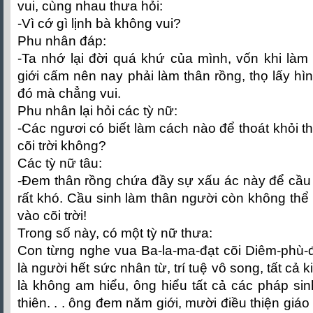
vui, cùng nhau thưa hỏi:
-Vì cớ gì lịnh bà không vui?
Phu nhân đáp:
-Ta nhớ lại đời quá khứ của mình, vốn khi làm
giới cấm nên nay phải làm thân rồng, thọ lấy hì
đó mà chẳng vui.
Phu nhân lại hỏi các tỳ nữ:
-Các ngươi có biết làm cách nào để thoát khỏi t
cõi trời không?
Các tỳ nữ tâu:
-Đem thân rồng chứa đầy sự xấu ác này để cầu si
rất khó. Cầu sinh làm thân người còn không thể
vào cõi trời!
Trong số này, có một tỳ nữ thưa:
Con từng nghe vua Ba-la-ma-đạt cõi Diêm-phù-
là người hết sức nhân từ, trí tuệ vô song, tất cả 
là không am hiểu, ông hiểu tất cả các pháp sin
thiên. . . ông đem năm giới, mười điều thiện giá