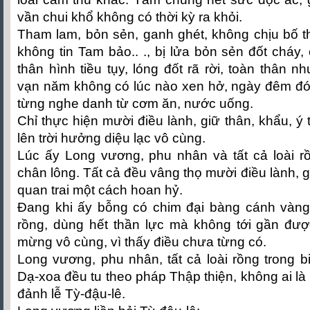
vần chui khổ không có thời kỳ ra khỏi.
Tham lam, bỏn sẻn, ganh ghét, không chịu bố t
không tin Tam bảo.. ., bị lửa bỏn sẻn đốt cháy,
thân hình tiều tụy, lóng đốt rã rời, toàn thân 
vạn năm không có lúc nào xen hở, ngày đêm đói
từng nghe danh từ cơm ăn, nước uống.
Chỉ thực hiện mười điều lành, giữ thân, khẩu, ý 
lên trời hưởng diệu lạc vô cùng.
Lúc ấy Long vương, phu nhân và tất cả loài r
chân lông. Tất cả đều vâng thọ mười điều lành, gi
quan trai một cách hoan hỷ.
Đang khi ấy bỗng có chim đại bàng cánh vàng 
rồng, dùng hết thần lực mà không tới gần được
mừng vô cùng, vì thấy điều chưa từng có.
Long vương, phu nhân, tất cả loài rồng trong b
Dạ-xoa đều tu theo pháp Thập thiện, không ai là
đảnh lễ Tỳ-đậu-lê.