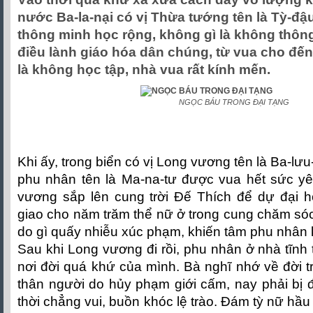
nước Ba-la-nại có vị Thừa tướng tên là Tỳ-đậu
thông minh học rộng, không gì là không thôn
điều lành giáo hóa dân chúng, từ vua cho đế
là không học tập, nhà vua rất kính mến.
NGỌC BÁU TRONG ĐẠI TẠNG
Khi ấy, trong biển có vị Long vương tên là Ba-lư
phu nhân tên là Ma-na-tư được vua hết sức y
vương sắp lên cung trời Đế Thích để dự đại 
giao cho năm trăm thể nữ ở trong cung chăm sóc
do gì quấy nhiễu xúc phạm, khiến tâm phu nhân 
Sau khi Long vương đi rồi, phu nhân ở nhà tĩnh 
nơi đời quá khứ của mình. Bà nghĩ nhớ về đời t
thân người do hủy phạm giới cấm, nay phải bị đọ
thời chẳng vui, buồn khóc lệ trào. Đám tỳ nữ hầu