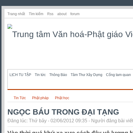
Trang nhất
Tìm kiếm
Rss
about
forum
LỊCH TU TẬP
Tin tức
Thông Báo
Tâm Thư Xây Dựng
Cổng tam quan
Tin Tức
Phật pháp
Phật học
NGỌC BÁU TRONG ĐẠI TẠNG
Đăng lúc: Thứ bảy - 02/06/2012 09:35 - Người đăng bài viế
Vào thời quá khứ xa xưa cách đây vô lượng k