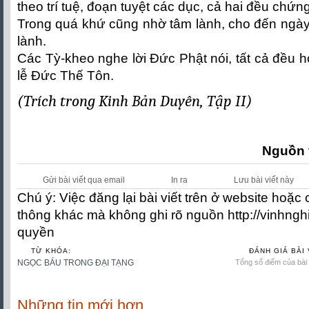
theo trí tuệ, đoạn tuyệt các dục, cả hai đều chứn
Trong quá khứ cũng nhờ tâm lành, cho đến ngày
lành.
Các Tỳ-kheo nghe lời Đức Phật nói, tất cả đều 
lễ Đức Thế Tôn.
(Trích trong Kinh Bản Duyên, Tập II)
Nguồn 
Gửi bài viết qua email
In ra
Lưu bài viết này
Chú ý: Việc đăng lại bài viết trên ở website hoặc
thông khác mà không ghi rõ nguồn http://vinhngh
quyền
TỪ KHÓA:
ĐÁNH GIÁ BÀI 
NGỌC BÁU TRONG ĐẠI TẠNG
Tổng số điểm của bài v
Những tin mới hơn