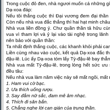
Trong cuộc đỏ đen, nhà ngươi muốn cá những g
Dạ-xoa đáp:
Nếu tôi thắng cuộc thì Đại vương đem đại thần T
Còn nếu nhà vua đắc thắng thì hai hạt minh châu
Nhà vua liền đồng ý. Chư quần thần tả hữu cù
vua vì tham lợi và ỷ lại vào tài nghệ trong lãn
nên bảo với quần thần:
Ta nhất định thắng cuộc, các khanh khỏi phải ca
Liền cùng nhau vào cuộc, kết quả Dạ-xoa đắc th
đậu-lê. Lúc ấy Dạ-xoa tóm lấy Tỳ-đậu-lê bay thẳ
Nhà vua mất Tỳ-đậu-lê, trong lòng hết sức ưu 
đều tâu:
Nếu nhà vua làm năm việc này sẽ mất ngôi, mất
1. Ham vui cờ bạc.
2. Ưa thích uống rượu.
3. Say đắm nữ sắc, đam mê âm nhạc.
4. Thích đi săn bắn.
5. Chẳng nghe lời can gián của trung thần.