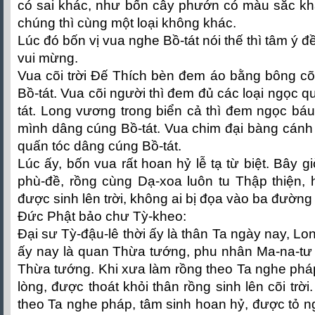
có sai khác, như bốn cây phướn có màu sắc k
chúng thì cùng một loại không khác.
Lúc đó bốn vị vua nghe Bồ-tát nói thế thì tâm ý đ
vui mừng.
Vua cõi trời Đế Thích bèn đem áo bằng bông cõ
Bồ-tát. Vua cõi người thì đem đủ các loại ngọc 
tát. Long vương trong biển cả thì đem ngọc báu 
mình dâng cúng Bồ-tát. Vua chim đại bàng cánh
quấn tóc dâng cúng Bồ-tát.
Lúc ấy, bốn vua rất hoan hỷ lễ tạ từ biệt. Bây 
phù-đề, rồng cùng Dạ-xoa luôn tu Thập thiện,
được sinh lên trời, không ai bị đọa vào ba đường
Đức Phật bảo chư Tỳ-kheo:
Đại sư Tỳ-đậu-lê thời ấy là thân Ta ngày nay, Lo
ấy nay là quan Thừa tướng, phu nhân Ma-na-tư 
Thừa tướng. Khi xưa làm rồng theo Ta nghe phá
lòng, được thoát khỏi thân rồng sinh lên cõi trời
theo Ta nghe pháp, tâm sinh hoan hỷ, được tỏ ngộ