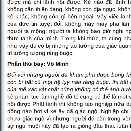
được mà chỉ lãnh hội được. Kẻ nào đã lãnh h
không cần thiên đàng, không còn địa ngục, khô
kẻ khác, không còn gì bên ngoài. Vậy việc lãnh
của đức tin tuyệt đối, không mảy may pha lẫn 
người ta mộng, người ta không bao giờ nghi ng
thực tánh của mình. Trong khi thức, ta cũng ph
như vậy dù có bị những ảo tưởng của giác quan
trí tưởng tượng ràng buộc.
Phần thứ bảy: Vô Minh
Ðối với những người đã khám phá được bóng h
còn bị bất cứ một hệ lụy nào ràng buộc, thì bấ
của thể xác vật chất cũng không có thể ảnh hư
kẻ phàm tục làm nghề đồ tể cũng có thể là một v
hội được Phật tánh thì không tạo nghiệp nữa d
động nào bởi vì kẻ ấy đã giác ngộ. Nghiệp chỉ
chưa giác ngộ vì những người đó còn trong vòn
sự ngu muội này đã tạo ra giòng đầu thai, luân 