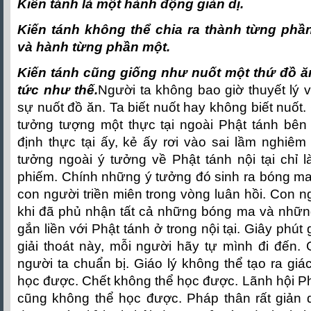
Kiến tánh là một hành động giản dị.
Kiến tánh không thể chia ra thành từng phần
và hành từng phần một.
Kiến tánh cũng giống như nuốt một thứ đồ ăn
tức như thế.
Người ta không bao giờ thuyết lý
sự nuốt đồ ăn. Ta biết nuốt hay không biết nuốt. 
tưởng tượng một thực tại ngoài Phật tánh bên 
định thực tại ấy, kẻ ấy rơi vào sai lầm nghiêm
tưởng ngoài ý tưởng về Phật tánh nội tại chỉ
phiếm. Chính những ý tưởng đó sinh ra bóng ma
con người triền miên trong vòng luân hồi. Con n
khi đã phủ nhận tất cả những bóng ma và những
gắn liền với Phật tánh ở trong nội tại. Giây phút
giải thoát này, mỗi người hãy tự mình đi đến. G
người ta chuẩn bị. Giáo lý không thể tạo ra gi
học được. Chết không thể học được. Lãnh hội Ph
cũng không thể học được. Pháp thân rất giản d