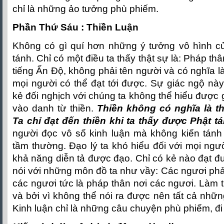
chỉ là những ảo tưởng phù phiếm.
Phần Thứ Sáu : Thiền Luận
Không có gì quí hơn những ý tưởng vô hình củ
tánh. Chỉ có một điều ta thấy thật sự là: Pháp thâ
tiếng Ấn Ðộ, không phải tên người và có nghĩa là
mọi người có thể đạt tới được. Sự giác ngộ này
kẻ đối nghịch với chúng ta không thể hiểu được 
vào danh từ thiền.
Thiền không có nghĩa là t
Ta chỉ đạt đến thiền khi ta thấy được Phật t
người đọc vô số kinh luận mà không kiến tánh 
tầm thường. Ðạo lý ta khó hiểu đối với mọi ngư
khả năng diễn tả được đạo. Chỉ có kẻ nào đạt đư
nói với những môn đồ ta như vầy: Các ngươi phải
các ngươi tức là pháp thân nơi các ngươi. Làm t
và bởi vì không thể nói ra được nên tất cả nhữn
Kinh luận chỉ là những câu chuyện phù phiếm, đi