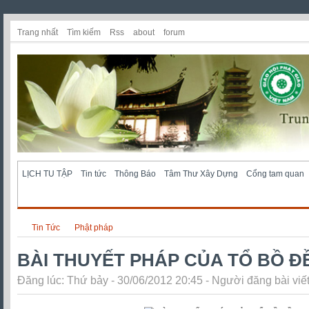
Trang nhất
Tìm kiếm
Rss
about
forum
LỊCH TU TẬP
Tin tức
Thông Báo
Tâm Thư Xây Dựng
Cổng tam quan
Tin Tức
Phật pháp
BÀI THUYẾT PHÁP CỦA TỔ BỒ Đ
Đăng lúc: Thứ bảy - 30/06/2012 20:45 - Người đăng bài viế