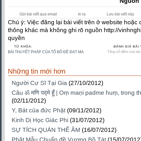
Nguồn 
Gửi bài viết qua email
In ra
Lưu bài viết này
Chú ý: Việc đăng lại bài viết trên ở website hoặc
thông khác mà không ghi rõ nguồn http://vinhngh
quyền
TỪ KHÓA:
ĐÁNH GIÁ BÀI 
BÀI THUYẾT PHÁP CỦA TỔ BỒ ĐỀ ĐẠT MA
Tổng số điểm của bài v
Những tin mới hơn
Người Cư Sĩ Tại Gia
(27/10/2012)
Câu ॐ मणि पद्मे हूँ | Oṃ maṇi padme huṃ, trong t
(02/11/2012)
Y, Bát của đức Phật
(09/11/2012)
Kinh Dị Học Giác Phi
(31/07/2012)
SỰ TÍCH QUÁN THẾ ÂM
(16/07/2012)
Phật Mẫu Chuẩn đề Vương Bồ Tát
(15/07/2012