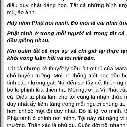
điều duy nhất đáng học. Tất cả những hình tư
mù, ảo ảnh.
Hãy nhìn Phật nơi mình. Ðó mới là cái nhìn tr
Phật tánh ở trong mỗi người và trong tất cả
đều giống nhau.
Khi quên tất cả mọi sự và chỉ giữ lại thực tạ
khỏi vòng luân hồi và tới niết bàn.
Tất cả những kẻ thuyết lý đều là trợ thủ của Ma
chỗ huyễn tưởng. Mọi hệ thống triết học đều h
tính cách lường gạt. Nói đến sự tẩy uế, thiện ngh
bộ là phỉnh lừa thiên hạ. Mỗi người là Vị Phật củ
cả. Ðiều ta phải làm cho tới cùng là nhận thức r
duy nhất ấy tiềm tàng trong mỗi người chúng ta.
hơn chỉ có một tội duy nhất. Ðó là tội vô minh,
Phật tánh ở chính nơi mình. Tội này rất nặng vì 
thường. Thân xác là phù du. Cuộc đời trôi nhan