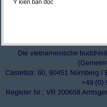
Ý kiến bạn đọc
Die vietnamesische buddhisti
(Gemeinn
Castellstr. 60, 90451 Nürnberg /
+49 (0)
Register Nr.: VR 200658 Amtsge