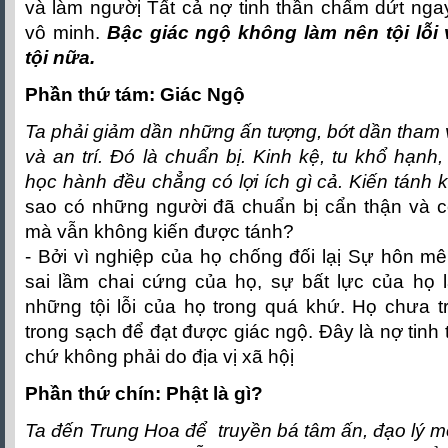
và làm ngườị Tất cả nợ tinh thần chấm dứt nga
vô minh.
Bậc giác ngộ không làm nên tội lỗ
tội nữa.
Phần thứ tám: Giác Ngộ
Ta phải giảm dần những ấn tượng, bớt dần tham v
và an trí. Ðó là chuẩn bị. Kinh kệ, tu khổ hạnh
học hành đều chẳng có lợi ích gì cả. Kiến tánh 
sao có những người đã chuẩn bị cẩn thận và 
mà vẫn không kiến được tánh?
- Bởi vì nghiệp của họ chống đối lạị Sự hôn m
sai lầm chai cứng của họ, sự bất lực của họ 
những tội lỗi của họ trong quá khứ. Họ chưa t
trong sạch để đạt được giác ngộ. Ðây là nợ tinh
chứ không phải do địa vị xã hộị
Phần thứ chín: Phật là gì?
Ta đến Trung Hoa để truyền bá tâm ấn, đạo lý mới