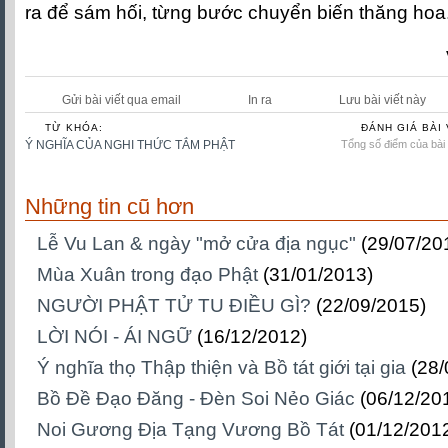
ra để sám hối, từng bước chuyển biến thăng hoa
Gửi bài viết qua email
In ra
Lưu bài viết này
TỪ KHÓA:
ĐÁNH GIÁ BÀI 
Ý NGHĨA CỦA NGHI THỨC TẮM PHẬT
Tổng số điểm của bài v
Những tin cũ hơn
Lễ Vu Lan & ngày "mở cửa địa ngục"
(29/07/20
Mùa Xuân trong đạo Phật
(31/01/2013)
NGƯỜI PHẬT TỬ TU ĐIỀU GÌ?
(22/09/2015)
LỜI NÓI - ÁI NGỮ
(16/12/2012)
Ý nghĩa thọ Thập thiện và Bồ tát giới tại gia
(28/
Bồ Đề Đạo Đăng - Đèn Soi Nẻo Giác
(06/12/20
Noi Gương Ðịa Tạng Vương Bồ Tát
(01/12/201