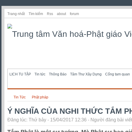
Trang nhất
Tìm kiếm
Rss
about
forum
LỊCH TU TẬP
Tin tức
Thông Báo
Tâm Thư Xây Dựng
Cổng tam quan
Tin Tức
Phật pháp
Ý NGHĨA CỦA NGHI THỨC TẮM P
Đăng lúc: Thứ bảy - 15/04/2017 12:36 - Người đăng bài viế
Tắm Phật là một sự tướng. Mà Phật sự bao gi