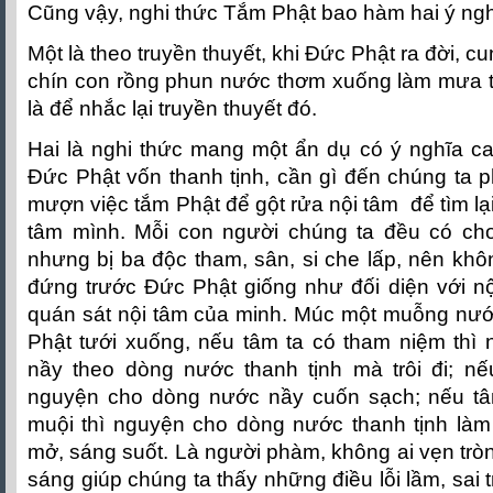
Cũng vậy, nghi thức Tắm Phật bao hàm hai ý ng
Một là theo truyền thuyết, khi Đức Phật ra đời, c
chín con rồng phun nước thơm xuống làm mưa 
là để nhắc lại truyền thuyết đó.
Hai là nghi thức mang một ẩn dụ có ý nghĩa ca
Đức Phật vốn thanh tịnh, cần gì đến chúng ta ph
mượn việc tắm Phật để gột rửa nội tâm để tìm lạ
tâm mình. Mỗi con người chúng ta đều có ch
nhưng bị ba độc tham, sân, si che lấp, nên khôn
đứng trước Đức Phật giống như đối diện với nộ
quán sát nội tâm của minh. Múc một muỗng nước 
Phật tưới xuống, nếu tâm ta có tham niệm thì
nầy theo dòng nước thanh tịnh mà trôi đi; nế
nguyện cho dòng nước nầy cuốn sạch; nếu tâ
muội thì nguyện cho dòng nước thanh tịnh làm 
mở, sáng suốt. Là người phàm, không ai vẹn tròn
sáng giúp chúng ta thấy những điều lỗi lầm, sai t