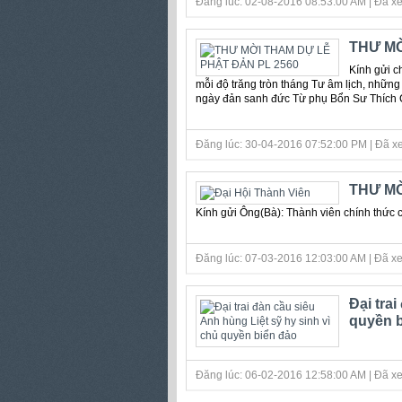
Đăng lúc: 02-08-2016 08:53:00 AM | Đã xe
THƯ MỜ
Kính gửi c
mỗi độ trăng tròn tháng Tư âm lịch, những
ngày đản sanh đức Từ phụ Bổn Sư Thích 
Đăng lúc: 30-04-2016 07:52:00 PM | Đã xe
THƯ MỜ
Kính gửi Ông(Bà): Thành viên chính thức 
Đăng lúc: 07-03-2016 12:03:00 AM | Đã xe
Đại tra
quyền b
Đăng lúc: 06-02-2016 12:58:00 AM | Đã xe