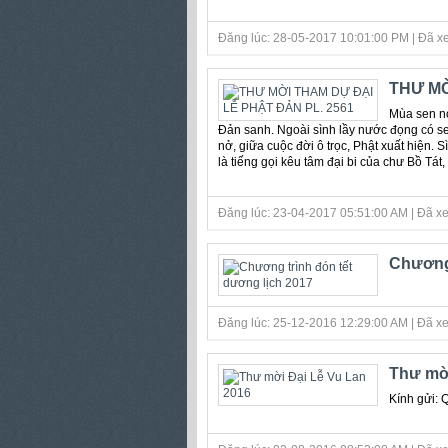
Đăng lúc: 28-05-2017 10:01:00 PM | Đã xe
THƯ MỜ
Mùa sen nở
Đản sanh. Ngoài sình lầy nước đọng có sen
nở, giữa cuộc đời ô trọc, Phật xuất hiện. 
là tiếng gọi kêu tâm đại bi của chư Bồ Tát,
Đăng lúc: 23-04-2017 05:51:00 AM | Đã xe
Chương 
Đăng lúc: 25-12-2016 12:29:00 AM | Đã xe
Thư mời
Kính gửi: 