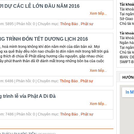
Tài khoả
I DỰ CÁC LỄ LỚN ĐẦU NĂM 2016
Tài kho
Xem tiếp...
Tại ngâ
Sở Giao 
Chủ tài
m: 5895 | Phản hồi: 0 | Chuyên mục:
Thông Báo
,
Phật sự
Tài khoả
Tài khoả
 TRÌNH ĐÓN TẾT DƯƠNG LỊCH 2016
Ngân hà
, hoà mình trong không khí đón năm mới của dân bản xứ. Mọi
Tại ngân
xa quê thảy đều nôn nao chuẩn bị đón năm mới trong tiết trời giá
Chủ tài 
ng thích đi chùa lễ Phật dâng hương cầu nguyện, gặp nhau chúc
IBAN: D
iây phút thanh thản đã lỡ đánh mất trong những bôn ba của cuộc
SWIFT-B
Xem tiếp...
HƯỚN
m: 6486 | Phản hồi: 0 | Chuyên mục:
Thông Báo
,
Phật sự
trình lễ vía Phật A Di Đà
Xem tiếp...
m: 7486 | Phản hồi: 0 | Chuyên mục:
Thông Báo
,
Phật sự