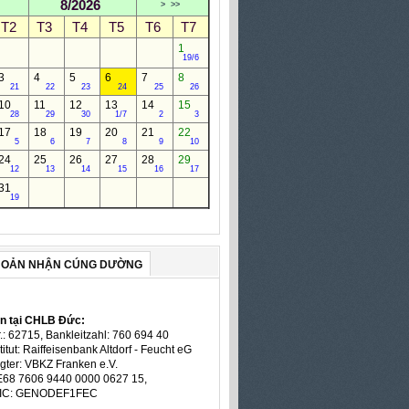
8/2026
>
>>
T2
T3
T4
T5
T6
T7
1
19/6
3
4
5
6
7
8
21
22
23
24
25
26
10
11
12
13
14
15
28
29
30
1/7
2
3
17
18
19
20
21
22
5
6
7
8
9
10
24
25
26
27
28
29
12
13
14
15
16
17
31
19
HOẢN NHẬN CÚNG DƯỜNG
ản tại CHLB Đức:
.: 62715, Bankleitzahl: 760 694 40
titut: Raiffeisenbank Altdorf - Feucht eG
gter: VBKZ Franken e.V.
E68 7606 9440 0000 0627 15,
BIC: GENODEF1FEC