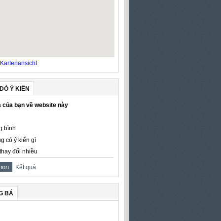
Kartenansicht
DÒ Ý KIẾN
 của bạn về website này
g bình
g có ý kiến gì
thay đổi nhiều
Kết quả
G BÁ