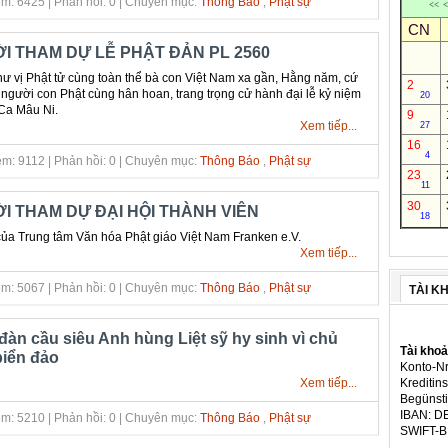
m: 6425 | Phản hồi: 0 | Chuyên mục:
Thông Báo
,
Phật sự
<<
<
CN
I THAM DỰ LỄ PHẬT ĐẢN PL 2560
hư vị Phật tử cùng toàn thể bà con Việt Nam xa gần, Hằng năm, cứ
2
 người con Phật cùng hân hoan, trang trọng cử hành đại lễ kỷ niệm
20
Ca Mâu Ni.
9
Xem tiếp...
27
16
4
m: 9112 | Phản hồi: 0 | Chuyên mục:
Thông Báo
,
Phật sự
23
11
30
I THAM DỰ ĐẠI HỘI THÀNH VIÊN
18
của Trung tâm Văn hóa Phật giáo Việt Nam Franken e.V.
Xem tiếp...
m: 5067 | Phản hồi: 0 | Chuyên mục:
Thông Báo
,
Phật sự
TÀI K
i đàn cầu siêu Anh hùng Liệt sỹ hy sinh vì chủ
Tài kho
iển đảo
Konto-Nr
Xem tiếp...
Kreditins
Begünsti
IBAN: D
m: 5210 | Phản hồi: 0 | Chuyên mục:
Thông Báo
,
Phật sự
SWIFT-