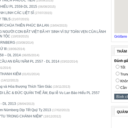
 ĐĐ THÍCH PHƯỚC TIẾN
(25/09/2015)
HIẾU PL 2559-DL 2015
(06/08/2015)
H LINH CÁC LIỆT SĨ
(27/07/2015)
Y TBLS
(21/07/2015)
RÌ CHÙA THIÊN PHÚC BA LAN
(19/04/2015)
G NGƯỜI CON ĐẤT VIỆT ĐÃ HY SINH VÌ SỰ TOÀN VẸN CỦA LÃNH
ÂN TỘC
Größere 
(10/03/2015)
NÜRNBERG
(03/08/2014)
 III
(18/06/2014)
THĂM 
8 – DL 2014
(06/05/2014)
Đánh giá
ẦU AN ĐẦU NĂM PL 2557 - DL 2014
(03/02/2014)
Tốt
01/2014)
 THANH KIỂM
Trun
(01/01/2014)
(14/12/2013)
Khôn
ng và Hòa thượng Thích Tâm Giác
(19/11/2013)
Cần 
 DI LẶC & ĐỨC QUÁN THẾ ÂM, Đại lễ Vu Lan Báo Hiếu PL 2557
- DL 2013
(28/04/2013)
 Nürnberg Dịp Tết Quý Tỵ 2013
(17/02/2013)
QUẢN
"TU TRONG CHÁNH NIỆM"
(18/12/2012)