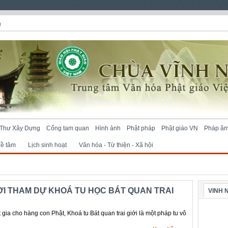
m
Thư Xây Dựng
Cổng tam quan
Hình ảnh
Phật pháp
Phật giáo VN
Pháp â
đề tâm
Lịch sinh hoạt
Văn hóa - Từ thiện - Xã hội
I THAM DỰ KHOÁ TU HỌC BÁT QUAN TRAI
VINH 
gia cho hàng con Phật, Khoá tu Bát quan trai giới là một pháp tu vô