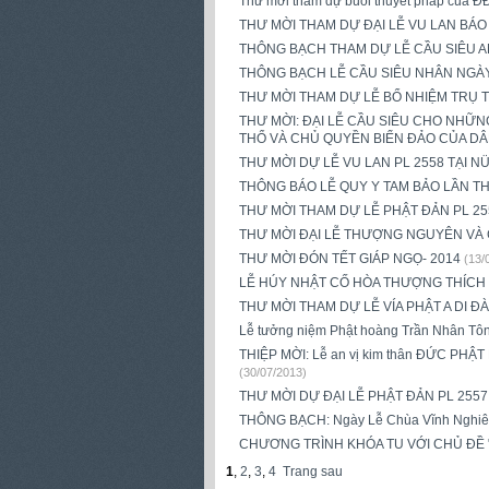
Thư mời tham dự buổi thuyết pháp của
THƯ MỜI THAM DỰ ĐẠI LỄ VU LAN BÁO 
THÔNG BẠCH THAM DỰ LỄ CẦU SIÊU AN
THÔNG BẠCH LỄ CẦU SIÊU NHÂN NGÀ
THƯ MỜI THAM DỰ LỄ BỔ NHIỆM TRỤ T
THƯ MỜI: ĐẠI LỄ CẦU SIÊU CHO NHỮN
THỔ VÀ CHỦ QUYỀN BIỂN ĐẢO CỦA D
THƯ MỜI DỰ LỄ VU LAN PL 2558 TẠI 
THÔNG BÁO LỄ QUY Y TAM BẢO LẦN THỨ
THƯ MỜI THAM DỰ LỄ PHẬT ĐẢN PL 255
THƯ MỜI ĐẠI LỄ THƯỢNG NGUYÊN VÀ C
THƯ MỜI ĐÓN TẾT GIÁP NGỌ- 2014
(13/
LỄ HÚY NHẬT CỐ HÒA THƯỢNG THÍCH
THƯ MỜI THAM DỰ LỄ VÍA PHẬT A DI ĐÀ
Lễ tưởng niệm Phật hoàng Trần Nhân Tô
THIỆP MỜI: Lễ an vị kim thân ĐỨC PHẬT
(30/07/2013)
THƯ MỜI DỰ ĐẠI LỄ PHẬT ĐẢN PL 2557 
THÔNG BẠCH: Ngày Lễ Chùa Vĩnh Nghiêm
CHƯƠNG TRÌNH KHÓA TU VỚI CHỦ ĐỀ 
1
,
2
,
3
,
4
Trang sau