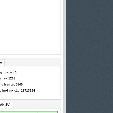
ẾM
g truy cập:
1
 nay:
1263
ng hiện tại:
6545
g lượt truy cập:
12713194
VẠN SỰ