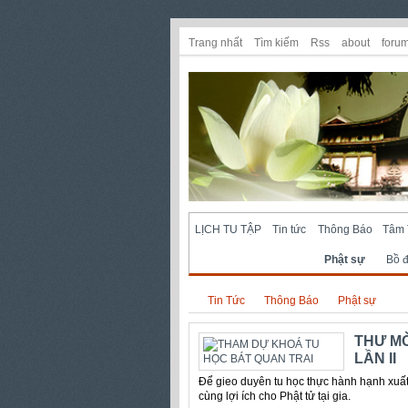
Trang nhất
Tìm kiếm
Rss
about
foru
LỊCH TU TẬP
Tin tức
Thông Báo
Tâm 
Phật sự
Bồ 
Tin Tức
Thông Báo
Phật sự
THƯ MỜ
LẦN II
Để gieo duyên tu học thực hành hạnh xuất 
cùng lợi ích cho Phật tử tại gia.