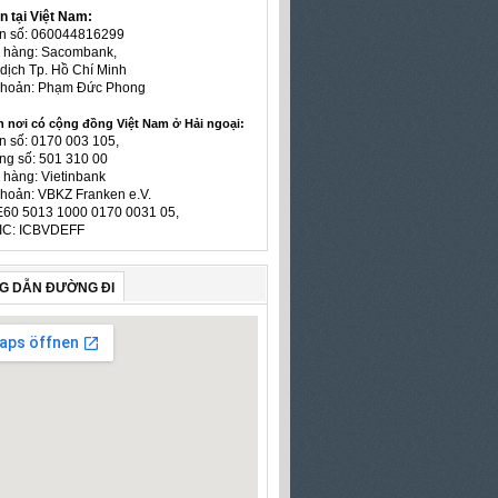
n tại Việt Nam:
ản số: 060044816299
n hàng: Sacombank,
dịch Tp. Hồ Chí Minh
 khoản: Phạm Đức Phong
n nơi có cộng đồng Việt Nam ở Hải ngoại:
n số: 0170 003 105,
ng số: 501 310 00
 hàng: Vietinbank
khoản: VBKZ Franken e.V.
E60 5013 1000 0170 0031 05,
IC: ICBVDEFF
G DẪN ĐƯỜNG ĐI