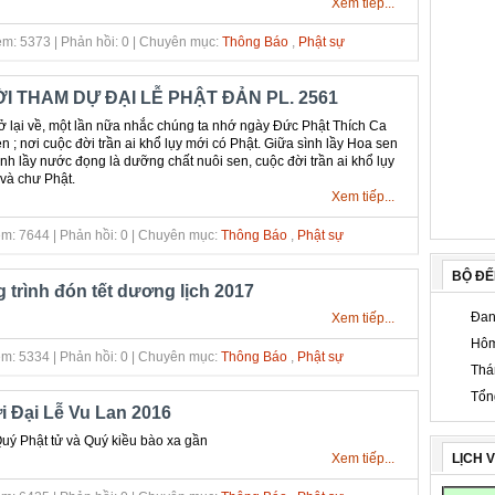
Xem tiếp...
m: 5373 | Phản hồi: 0 | Chuyên mục:
Thông Báo
,
Phật sự
I THAM DỰ ĐẠI LỄ PHẬT ĐẢN PL. 2561
 lại về, một lần nữa nhắc chúng ta nhớ ngày Đức Phật Thích Ca
 ; nơi cuộc đời trần ai khổ lụy mới có Phật. Giữa sình lầy Hoa sen
Sình lầy nước đọng là dưỡng chất nuôi sen, cuộc đời trần ai khổ lụy
 và chư Phật.
Xem tiếp...
m: 7644 | Phản hồi: 0 | Chuyên mục:
Thông Báo
,
Phật sự
BỘ Đ
trình đón tết dương lịch 2017
Đan
Xem tiếp...
Hôm
m: 5334 | Phản hồi: 0 | Chuyên mục:
Thông Báo
,
Phật sự
Thá
Tổn
 Đại Lễ Vu Lan 2016
Quý Phật tử và Quý kiều bào xa gần
LỊCH 
Xem tiếp...