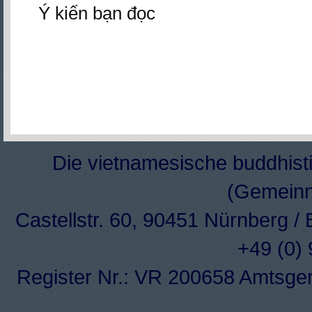
Ý kiến bạn đọc
Die vietnamesische buddhisti
(Gemeinn
Castellstr. 60, 90451 Nürnberg /
+49 (0)
Register Nr.: VR 200658 Amtsge