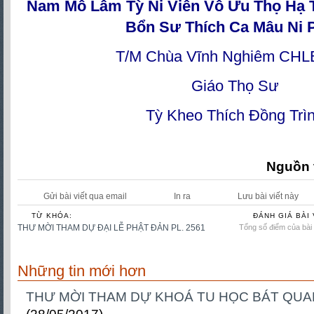
Nam Mô Lâm Tỳ Ni Viên Vô Ưu Thọ Hạ 
Bổn Sư Thích Ca Mâu Ni P
T/M Chùa Vĩnh Nghiêm CHL
Giáo Thọ Sư
Tỳ Kheo Thích Đồng Trì
Nguồn 
Gửi bài viết qua email
In ra
Lưu bài viết này
TỪ KHÓA:
ĐÁNH GIÁ BÀI 
THƯ MỜI THAM DỰ ĐẠI LỄ PHẬT ĐẢN PL. 2561
Tổng số điểm của bài v
Những tin mới hơn
THƯ MỜI THAM DỰ KHOÁ TU HỌC BÁT QUAN 