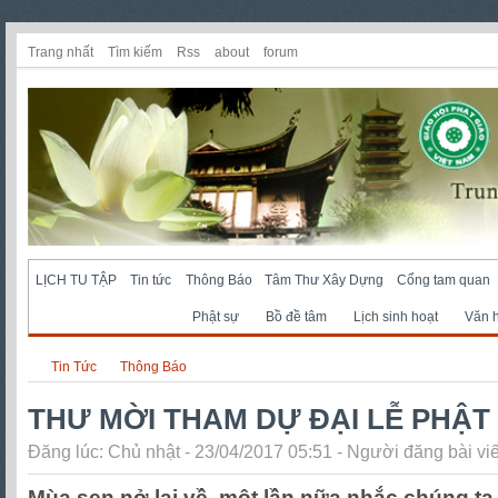
Trang nhất
Tìm kiếm
Rss
about
forum
LỊCH TU TẬP
Tin tức
Thông Báo
Tâm Thư Xây Dựng
Cổng tam quan
Phật sự
Bồ đề tâm
Lịch sinh hoạt
Văn h
Tin Tức
Thông Báo
THƯ MỜI THAM DỰ ĐẠI LỄ PHẬT 
Đăng lúc: Chủ nhật - 23/04/2017 05:51 - Người đăng bài viế
Mùa sen nở lại về, một lần nữa nhắc chúng t