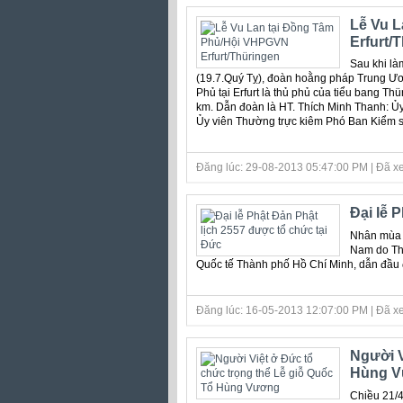
Lễ Vu 
Erfurt/
Sau khi là
(19.7.Quý Tỵ), đoàn hoằng pháp Trung 
Phủ tại Erfurt là thủ phủ của tiểu bang 
km. Dẫn đoàn là HT. Thích Minh Thanh: 
Ủy viên Thường trực kiêm Phó Ban Kiểm 
Đăng lúc: 29-08-2013 05:47:00 PM | Đã xe
Đại lễ 
Nhân mùa P
Nam do Thư
Quốc tế Thành phố Hồ Chí Minh, dẫn đầu 
Đăng lúc: 16-05-2013 12:07:00 PM | Đã xe
Người V
Hùng 
Chiều 21/4