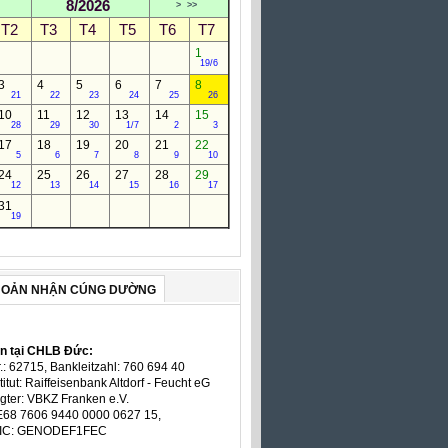
8/2026
>
>>
T2
T3
T4
T5
T6
T7
1
19/6
3
4
5
6
7
8
21
22
23
24
25
26
10
11
12
13
14
15
28
29
30
1/7
2
3
17
18
19
20
21
22
5
6
7
8
9
10
24
25
26
27
28
29
12
13
14
15
16
17
31
19
HOẢN NHẬN CÚNG DƯỜNG
ản tại CHLB Đức:
.: 62715, Bankleitzahl: 760 694 40
titut: Raiffeisenbank Altdorf - Feucht eG
gter: VBKZ Franken e.V.
E68 7606 9440 0000 0627 15,
BIC: GENODEF1FEC