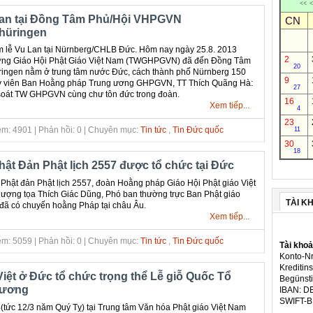
<<
<
Lan tại Đồng Tâm Phủ/Hội VHPGVN
CN
Thüringen
m lễ Vu Lan tại Nürnberg/CHLB Đức. Hôm nay ngày 25.8. 2013
2
Ương Giáo Hội Phật Giáo Việt Nam (TWGHPGVN) đã đến Đồng Tâm
20
Thüringen nằm ở trung tâm nước Đức, cách thành phố Nürnberg 150
9
Ủy viên Ban Hoằng pháp Trung ương GHPGVN, TT Thích Quãng Hà:
27
soát TW GHPGVN cùng chư tôn đức trong đoàn.
16
Xem tiếp...
4
23
m: 4901 | Phản hồi: 0 | Chuyên mục:
Tin tức
,
Tin Đức quốc
11
30
18
Phật Đản Phật lịch 2557 được tổ chức tại Đức
hật đản Phật lịch 2557, đoàn Hoằng pháp Giáo Hội Phật giáo Việt
ợng tọa Thích Giác Dũng, Phó ban thường trực Ban Phật giáo
TÀI K
đã có chuyến hoằng Pháp tại châu Âu.
Xem tiếp...
m: 5059 | Phản hồi: 0 | Chuyên mục:
Tin tức
,
Tin Đức quốc
Tài kho
Konto-Nr
Kreditins
iệt ở Đức tổ chức trọng thể Lễ giỗ Quốc Tổ
Begünsti
Vương
IBAN: D
SWIFT-
(tức 12/3 năm Quý Tỵ) tại Trung tâm Văn hóa Phật giáo Việt Nam