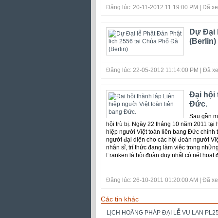
Đăng lúc: 20-11-2012 11:19:00 PM | Đã xe
Dự Đại 
(Berlin)
Đăng lúc: 22-05-2012 11:14:00 PM | Đã xe
Đại hội
Đức.
Sau gần mộ
hội trù bị. Ngày 22 tháng 10 năm 2011 tại 
hiệp người Việt toàn liên bang Đức chính 
người đại diện cho các hội đoàn người Việ
nhân sĩ, trí thức đang làm việc trong nh
Franken là hội đoàn duy nhất có nét hoạt đ
Đăng lúc: 26-10-2011 01:20:00 AM | Đã xe
Các tin khác
LỊCH HOẰNG PHÁP ĐẠI LỄ VU LAN PL