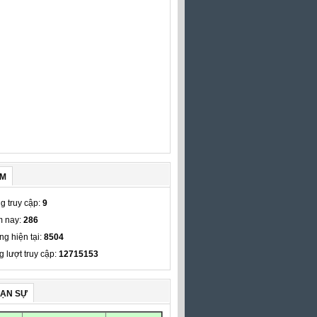
ẾM
g truy cập:
9
 nay:
286
ng hiện tại:
8504
g lượt truy cập:
12715153
VẠN SỰ