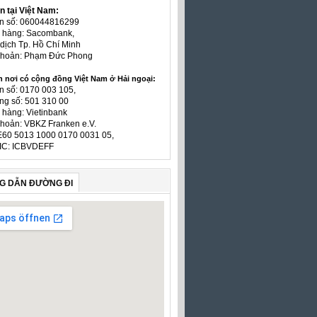
n tại Việt Nam:
ản số: 060044816299
n hàng: Sacombank,
dịch Tp. Hồ Chí Minh
 khoản: Phạm Đức Phong
n nơi có cộng đồng Việt Nam ở Hải ngoại:
n số: 0170 003 105,
ng số: 501 310 00
 hàng: Vietinbank
khoản: VBKZ Franken e.V.
E60 5013 1000 0170 0031 05,
IC: ICBVDEFF
G DẪN ĐƯỜNG ĐI