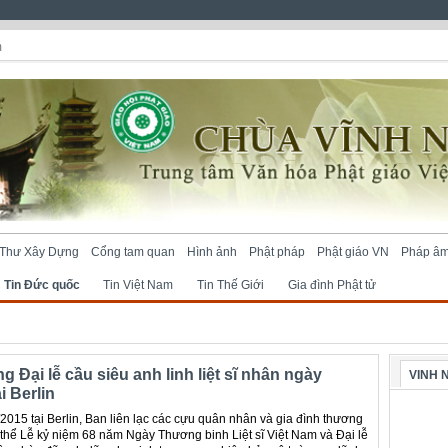
m
Thư Xây Dựng
Cổng tam quan
Hình ảnh
Phật pháp
Phật giáo VN
Pháp â
Tin Đức quốc
Tin Việt Nam
Tin Thế Giới
Gia đình Phật tử
g Đại lễ cầu siêu anh linh liệt sĩ nhân ngày
VINH 
i Berlin
2015 tại Berlin, Ban liên lạc các cựu quân nhân và gia đình thương
ng thể Lễ kỷ niệm 68 năm Ngày Thương binh Liệt sĩ Việt Nam và Đại lễ