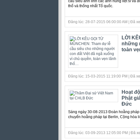
cầu siêu anh linh các anh hùng liệt sĩ và
thổ và thống nhất Tổ quốc.
Đăng lúc: 28-07-2015 06:00:00 AM | Đã xe
LỜI KÊ
những n
toàn vẹ
Đăng lúc: 15-03-2015 11:19:00 PM | Đã xe
Hoạt độ
Phật gi
Đức
Sáng ngày 30-08-2013 Đoàn hoằng pháp Tr
chuyến hoằng pháp tại Berlin, Cộng hòa l
Đăng lúc: 03-09-2013 12:05:00 PM | Đã xe