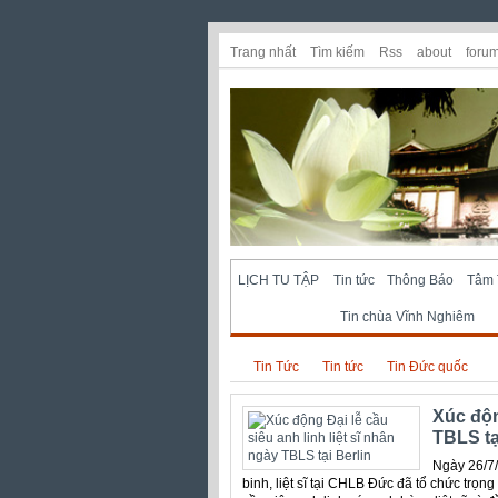
Trang nhất
Tìm kiếm
Rss
about
foru
LỊCH TU TẬP
Tin tức
Thông Báo
Tâm 
Tin chùa Vĩnh Nghiêm
Tin Tức
Tin tức
Tin Đức quốc
Xúc độn
TBLS tạ
Ngày 26/7/
binh, liệt sĩ tại CHLB Đức đã tổ chức trọ