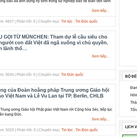
 đồng bào đã anh dũng hy sinh trong sự nghiệp bảo vệ toàn vẹn lãnh
Xem tiếp...
m: 4837 | Phản hồi: 0 | Chuyên mục:
Tin tức
,
Tin Đức quốc
U GỌI TỪ MÜNCHEN: Tham dự lễ cầu siêu cho
gười con đất Việt đã ngã xuống vì chủ quyền,
n lãnh thổ…
Xem tiếp...
m: 3034 | Phản hồi: 0 | Chuyên mục:
Tin Đức quốc
BỘ Đ
Đan
ng của Đoàn hoằng pháp Trung ương Giáo hội
Hôm
áo Việt Nam và Lễ Vu Lan tại TP. Berlin, CHLB
Thá
ung ương Giáo hội Phật giáo Việt Nam rời Cộng hòa Séc, tiếp tục
Tổn
iên bang Đức.
Xem tiếp...
LỊCH 
m: 5025 | Phản hồi: 0 | Chuyên mục:
Tin tức
,
Tin Đức quốc