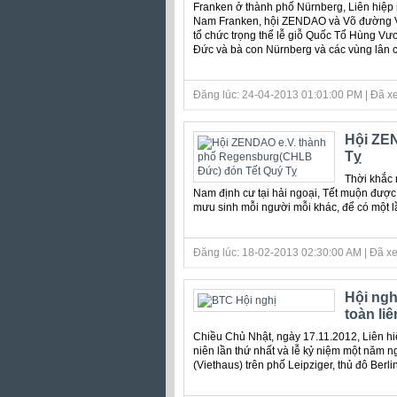
Franken ở thành phố Nürnberg, Liên hiệp 
Nam Franken, hội ZENDAO và Võ đường V
tổ chức trọng thể lễ giỗ Quốc Tổ Hùng Vư
Đức và bà con Nürnberg và các vùng lân 
Đăng lúc: 24-04-2013 01:01:00 PM | Đã xe
Hội ZEN
Tỵ
Thời khắc 
Nam định cư tại hải ngoại, Tết muộn được
mưu sinh mỗi người mỗi khác, để có một l
Đăng lúc: 18-02-2013 02:30:00 AM | Đã xe
Hội ngh
toàn li
Chiều Chủ Nhật, ngày 17.11.2012, Liên hi
niên lần thứ nhất và lễ kỷ niệm một năm ng
(Viethaus) trên phố Leipziger, thủ đô Berlin