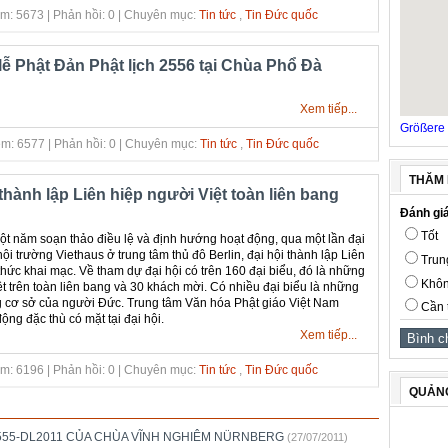
m: 5673 | Phản hồi: 0 | Chuyên mục:
Tin tức
,
Tin Đức quốc
lễ Phật Đản Phật lịch 2556 tại Chùa Phổ Đà
Xem tiếp...
Größere 
m: 6577 | Phản hồi: 0 | Chuyên mục:
Tin tức
,
Tin Đức quốc
THĂM 
 thành lập Liên hiệp người Việt toàn liên bang
Đánh giá
Tốt
t năm soạn thảo điều lệ và định hướng hoạt động, qua một lần đại
hội trường Viethaus ở trung tâm thủ đô Berlin, đại hội thành lập Liên
Trun
thức khai mạc. Về tham dự đại hội có trên 160 đại biểu, đó là những
Khôn
t trên toàn liên bang và 30 khách mời. Có nhiều đại biểu là những
ững cơ sở của người Đức. Trung tâm Văn hóa Phật giáo Việt Nam
Cần 
ộng đặc thù có mặt tại đại hội.
Xem tiếp...
m: 6196 | Phản hồi: 0 | Chuyên mục:
Tin tức
,
Tin Đức quốc
QUẢN
2555-DL2011 CỦA CHÙA VĨNH NGHIÊM NÜRNBERG
(27/07/2011)