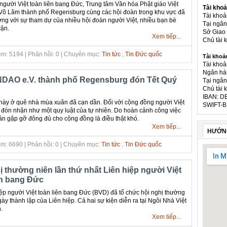
người Việt toàn liên bang Đức, Trung tâm Văn hóa Phật giáo Việt
Tài khoả
õ Lâm thành phố Regensburg cùng các hội đoàn trong khu vực đã
Tài kho
ơng với sự tham dự của nhiều hội đoàn người Việt, nhiều bạn bè
Tại ngâ
cận.
Sở Giao 
Xem tiếp...
Chủ tài
m: 5194 | Phản hồi: 0 | Chuyên mục:
Tin tức
,
Tin Đức quốc
Tài khoả
Tài khoả
Ngân hà
DAO e.V. thành phố Regensburg đón Tết Quý
Tại ngân
Chủ tài 
IBAN: D
này ở quê nhà mùa xuân đã cạn dần. Đối với cộng đồng người Việt
SWIFT-B
 đón nhận như một quy luật của tự nhiên. Do hoàn cảnh công việc
ần gặp gỡ đông đủ cho cộng đồng là điều thật khó.
Xem tiếp...
HƯỚN
m: 6690 | Phản hồi: 0 | Chuyên mục:
Tin tức
,
Tin Đức quốc
ị thường niên lần thứ nhất Liên hiệp người Việt
ên bang Đức
ệp người Việt toàn liên bang Đức (BVD) đã tổ chức hội nghị thường
ày thành lập của Liên hiệp. Cả hai sự kiện diễn ra tại Ngôi Nhà Việt
.
Xem tiếp...