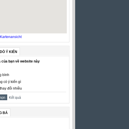
Kartenansicht
DÒ Ý KIẾN
 của bạn về website này
g bình
g có ý kiến gì
thay đổi nhiều
Kết quả
G BÁ