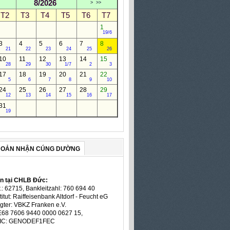
8/2026
>
>>
T2
T3
T4
T5
T6
T7
1
19/6
3
4
5
6
7
8
21
22
23
24
25
26
10
11
12
13
14
15
28
29
30
1/7
2
3
17
18
19
20
21
22
5
6
7
8
9
10
24
25
26
27
28
29
12
13
14
15
16
17
31
19
HOẢN NHẬN CÚNG DƯỜNG
ản tại CHLB Đức:
.: 62715, Bankleitzahl: 760 694 40
titut: Raiffeisenbank Altdorf - Feucht eG
gter: VBKZ Franken e.V.
E68 7606 9440 0000 0627 15,
BIC: GENODEF1FEC