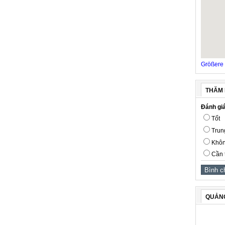
Größere 
THĂM 
Đánh giá
Tốt
Trun
Khôn
Cần 
QUẢN