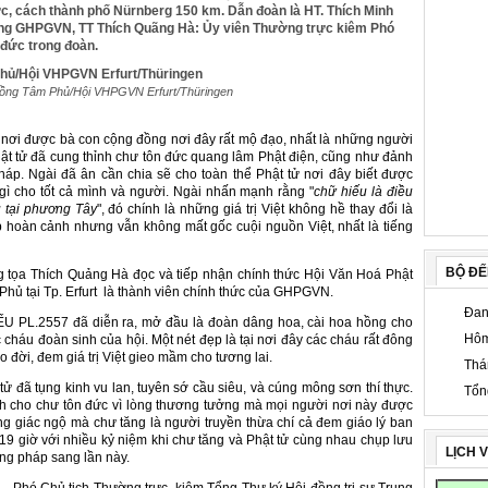
, cách thành phố Nürnberg 150 km. Dẫn đoàn là HT. Thích Minh
ng GHPGVN, TT Thích Quãng Hà: Ủy viên Thường trực kiêm Phó
đức trong đoàn.
Đồng Tâm Phủ/Hội VHPGVN Erfurt/Thüringen
nơi được bà con cộng đồng nơi đây rất mộ đạo, nhất là những người
ật tử đã cung thỉnh chư tôn đức quang lâm Phật điện, cũng như đảnh
áp. Ngài đã ân cần chia sẽ cho toàn thể Phật tử nơi đây biết được
gì cho tốt cả mình và người. Ngài nhấn mạnh rằng "
chữ hiếu là điều
ù tại phương Tây
", đó chính là những giá trị Việt không hề thay đổi là
 hoàn cảnh nhưng vẫn không mất gốc cuội nguồn Việt, nhất là tiếng
BỘ Đ
tọa Thích Quảng Hà đọc và tiếp nhận chính thức Hội Văn Hoá Phật
hủ tại Tp. Erfurt là thành viên chính thức của GHPGVN.
Đan
U PL.2557 đã diễn ra, mở đầu là đoàn dâng hoa, cài hoa hồng cho
Hôm
cháu đoàn sinh của hội. Một nét đẹp là tại nơi đây các cháu rất đông
 đời, đem giá trị Việt gieo mầm cho tương lai.
Thá
ử đã tụng kinh vu lan, tuyên sớ cầu siêu, và cúng mông sơn thí thực.
Tổn
nh cho chư tôn đức vì lòng thương tưởng mà mọi người nơi này được
ng giác ngộ mà chư tăng là người truyền thừa chí cả đem giáo lý ban
úc 19 giờ với nhiều kỷ niệm khi chư tăng và Phật tử cùng nhau chụp lưu
LỊCH 
ằng pháp sang lần này.