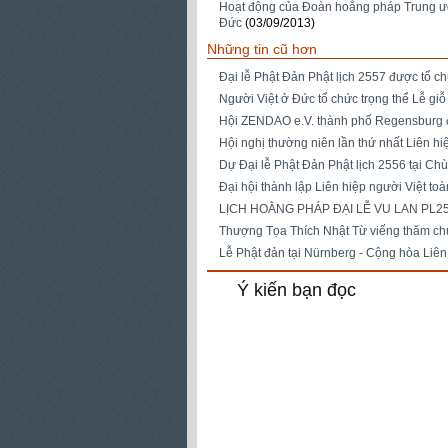
Hoạt động của Đoàn hoằng pháp Trung ươn
Đức
(03/09/2013)
Những tin cũ hơn
Đại lễ Phật Đản Phật lịch 2557 được tổ ch
Người Việt ở Đức tổ chức trọng thể Lễ g
Hội ZENDAO e.V. thành phố Regensburg 
Hội nghị thường niên lần thứ nhất Liên hi
Dự Đại lễ Phật Đản Phật lịch 2556 tại Chù
Đại hội thành lập Liên hiệp người Việt to
LỊCH HOẰNG PHÁP ĐẠI LỄ VU LAN PL
Thượng Tọa Thích Nhật Từ viếng thăm ch
Lễ Phật đản tại Nürnberg - Cộng hòa Liê
Ý kiến bạn đọc