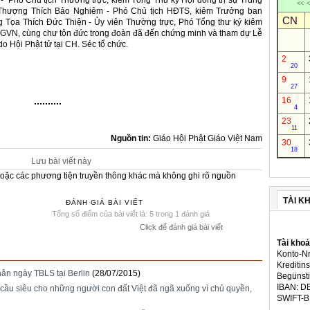
 Phó Chủ tịch Thường trực, kiêm Tổng Thư ký Hội đồng trị sự Trung
<<
<
Thượng Thích Bảo Nghiêm - Phó Chủ tịch HĐTS, kiêm Trưởng ban
CN
ọa Thích Đức Thiện - Ủy viên Thường trực, Phó Tổng thư ký kiêm
GVN, cùng chư tôn đức trong đoàn đã đến chứng minh và tham dự Lễ
o Hội Phật tử tại CH. Séc tổ chức.
2
20
9
27
16
4
23
11
Nguồn tin:
Giáo Hội Phật Giáo Việt Nam
30
18
Lưu bài viết này
e hoặc các phương tiện truyền thông khác mà không ghi rõ nguồn
TÀI K
ĐÁNH GIÁ BÀI VIẾT
Tổng số điểm của bài viết là: 5 trong 1 đánh giá
Click để đánh giá bài viết
Tài kho
Konto-Nr
Kreditins
nhân ngày TBLS tại Berlin
(28/07/2015)
Begünsti
IBAN: D
 siêu cho những người con đất Việt đã ngã xuống vì chủ quyền,
SWIFT-