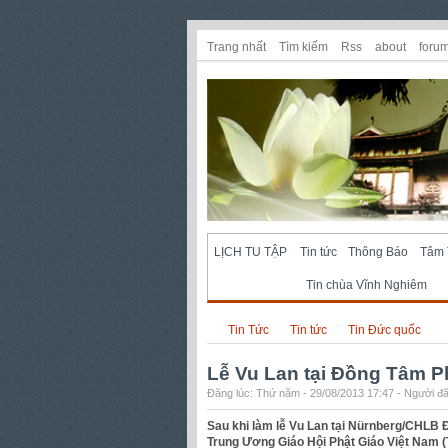
Trang nhất
Tìm kiếm
Rss
about
foru
LỊCH TU TẬP
Tin tức
Thông Báo
Tâm 
Tin chùa Vĩnh Nghiêm
Tin Tức
Tin tức
Tin Đức quốc
Lễ Vu Lan tại Đồng Tâm P
Đăng lúc: Thứ năm - 29/08/2013 17:47 - Người đă
Sau khi làm lễ Vu Lan tại Nürnberg/CHLB 
Trung Ương Giáo Hội Phật Giáo Việt Nam (