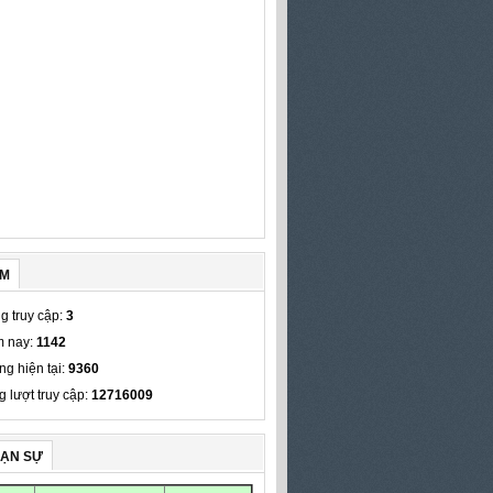
ẾM
g truy cập:
3
 nay:
1142
ng hiện tại:
9360
g lượt truy cập:
12716009
VẠN SỰ