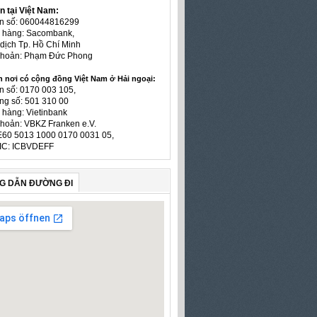
n tại Việt Nam:
ản số: 060044816299
n hàng: Sacombank,
dịch Tp. Hồ Chí Minh
 khoản: Phạm Đức Phong
n nơi có cộng đồng Việt Nam ở Hải ngoại:
n số: 0170 003 105,
ng số: 501 310 00
 hàng: Vietinbank
khoản: VBKZ Franken e.V.
E60 5013 1000 0170 0031 05,
IC: ICBVDEFF
G DẪN ĐƯỜNG ĐI