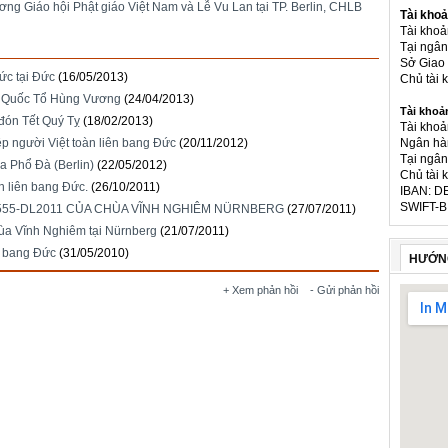
g Giáo hội Phật giáo Việt Nam và Lễ Vu Lan tại TP. Berlin, CHLB
Tài khoả
Tài kho
Tại ngâ
Sở Giao 
ức tại Đức
(16/05/2013)
Chủ tài
iỗ Quốc Tổ Hùng Vương
(24/04/2013)
Tài khoả
đón Tết Quý Tỵ
(18/02/2013)
Tài khoả
Ngân hà
ệp người Việt toàn liên bang Đức
(20/11/2012)
Tại ngân
a Phổ Đà (Berlin)
(22/05/2012)
Chủ tài 
àn liên bang Đức.
(26/10/2011)
IBAN: D
SWIFT-B
2555-DL2011 CỦA CHÙA VĨNH NGHIÊM NÜRNBERG
(27/07/2011)
ùa Vĩnh Nghiêm tại Nürnberg
(21/07/2011)
n bang Đức
(31/05/2010)
HƯỚN
+ Xem phản hồi
- Gửi phản hồi