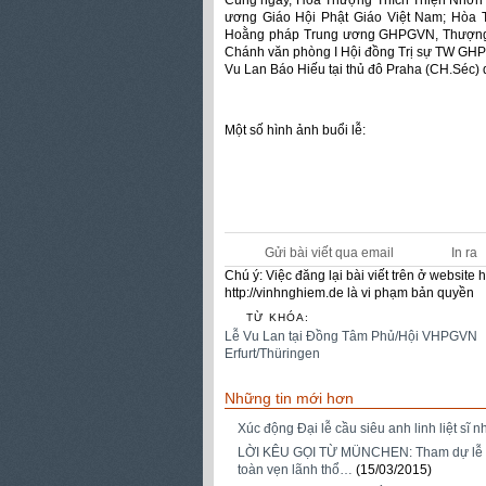
Cùng ngày, Hòa Thượng Thích Thiện Nhơn -
ương Giáo Hội Phật Giáo Việt Nam; Hòa 
Hoằng pháp Trung ương GHPGVN, Thượng T
Chánh văn phòng I Hội đồng Trị sự TW GHP
Vu Lan Báo Hiếu tại thủ đô Praha (CH.Séc) d
Một số hình ảnh buổi lễ:
Gửi bài viết qua email
In ra
Chú ý: Việc đăng lại bài viết trên ở websit
http://vinhnghiem.de là vi phạm bản quyền
TỪ KHÓA:
Lễ Vu Lan tại Đồng Tâm Phủ/Hội VHPGVN
Erfurt/Thüringen
Những tin mới hơn
Xúc động Đại lễ cầu siêu anh linh liệt sĩ 
LỜI KÊU GỌI TỪ MÜNCHEN: Tham dự lễ cầu
toàn vẹn lãnh thổ…
(15/03/2015)