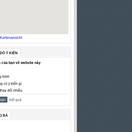
Kartenansicht
DÒ Ý KIẾN
 của bạn về website này
g bình
g có ý kiến gì
thay đổi nhiều
Kết quả
G BÁ