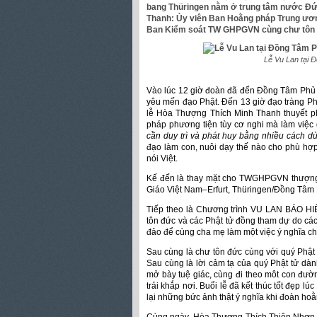
bang Thüringen nằm ở trung tâm nước Đức
Thanh: Ủy viên Ban Hoằng pháp Trung ươ
Ban Kiểm soát TW GHPGVN cùng chư tôn 
Lễ Vu Lan tại 
Vào lúc 12 giờ đoàn đã đến Đồng Tâm Phủ 
yêu mến đạo Phật. Đến 13 giờ đạo tràng Ph
lễ Hòa Thượng Thích Minh Thanh thuyết ph
pháp phương tiện tùy cơ nghi mà làm việc 
cần duy trì và phát huy bằng nhiều cách d
đạo làm con, nuôi dạy thế nào cho phù hợp
nói Việt.
Kế đến là thay mặt cho TWGHPGVN thượng 
Giáo Việt Nam–Erfurt, Thüringen/Đồng Tâm P
Tiếp theo là Chương trình VU LAN BÁO HIẾ
tôn đức và các Phật tử đồng tham dự do các 
đảo để cùng cha mẹ làm một việc ý nghĩa cho
Sau cùng là chư tôn đức cùng với quý Phật t
Sau cùng là lời cảm tạ của quý Phật tử dà
mở bày tuệ giác, cùng đi theo môt con đườ
trải khắp nơi. Buổi lễ đã kết thúc tốt đẹp l
lại những bức ảnh thật ý nghĩa khi đoàn ho