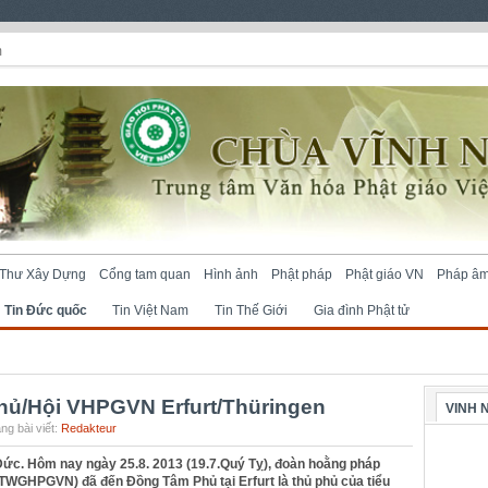
m
Thư Xây Dựng
Cổng tam quan
Hình ảnh
Phật pháp
Phật giáo VN
Pháp â
Tin Đức quốc
Tin Việt Nam
Tin Thế Giới
Gia đình Phật tử
hủ/Hội VHPGVN Erfurt/Thüringen
VINH 
ng bài viết:
Redakteur
Đức. Hôm nay ngày 25.8. 2013 (19.7.Quý Tỵ), đoàn hoằng pháp
TWGHPGVN) đã đến Đồng Tâm Phủ tại Erfurt là thủ phủ của tiểu