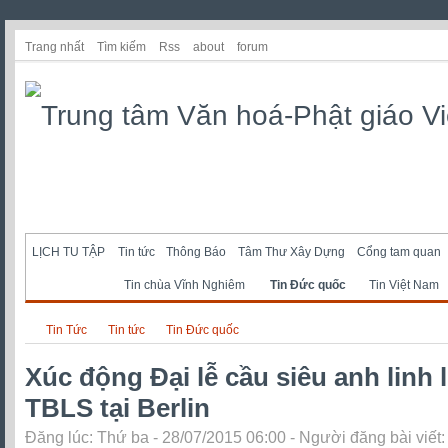
Trang nhất
Tìm kiếm
Rss
about
forum
LỊCH TU TẬP
Tin tức
Thông Báo
Tâm Thư Xây Dựng
Cổng tam quan
Tin chùa Vĩnh Nghiêm
Tin Đức quốc
Tin Việt Nam
Tin Tức
Tin tức
Tin Đức quốc
Xúc động Đại lễ cầu siêu anh linh l
TBLS tại Berlin
Đăng lúc: Thứ ba - 28/07/2015 06:00 - Người đăng bài viết