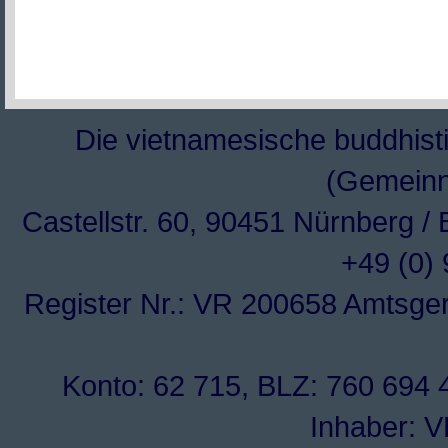
Die vietnamesische buddhisti
(Gemeinn
Castellstr. 60, 90451 Nürnberg /
+49 (0)
Register Nr.: VR 200658 Amtsge
Konto: 62 715, BLZ: 760 694 4
Inhaber: 