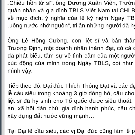
„Chiêu hồn tử sĩ“, ông Dương Xuân Viễn, Trưởn
quân nhân và gia đình TBLS Việt Nam tại CHLB 
về mục đích, ý nghĩa của lễ kỷ niệm Ngày TB
„uống nước nhớ nguồn“, tri ân những người đã hy
Ông Lê Hồng Cường, con liệt sĩ và bản thân
Trương Định, một doanh nhân thành đạt, có cả ch
đã phát biểu, tâm sự về tình cảm của một ngườ
xúc động của mình trong Ngày TBLS, coi như
mình vậy.
Tiếp theo đó, Đại đức Thích Thông Đạt và các đạ
lễ cầu siêu trong khoảng 3 giờ đồng hồ, cầu cho
liệt sĩ đã hy sinh cho Tổ quốc được siêu thoát,
an, xã hội dân chủ, gia đình hạnh phúc, cầu c
xây dựng đất nước vững mạnh…
Tại Đại lễ cầu siêu, các vị Đại đức cũng làm lễ