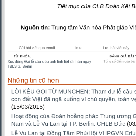
Tiết mục của CLB Đoàn Kết Be
Nguồn tin:
Trung tâm Văn hóa Phật giáo V
Gửi bài viết qua email
In ra
Lưu bài viết này
TỪ KHÓA:
ĐÁNH GIÁ BÀI 
Xúc động Đại lễ cầu siêu anh linh liệt sĩ nhân ngày
Tổng số điểm của bài v
TBLS tại Berlin
Những tin cũ hơn
LỜI KÊU GỌI TỪ MÜNCHEN: Tham dự lễ cầu s
con đất Việt đã ngã xuống vì chủ quyền, toàn 
(15/03/2015)
Hoạt động của Đoàn hoằng pháp Trung ương Giá
Nam và Lễ Vu Lan tại TP. Berlin, CHLB Đức
(03
Lễ Vu Lan tại Đồng Tâm Phủ/Hội VHPGVN Erfur