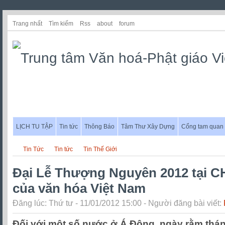
Trang nhất
Tìm kiếm
Rss
about
forum
LỊCH TU TẬP
Tin tức
Thông Báo
Tâm Thư Xây Dựng
Cổng tam quan
Tin Tức
Tin tức
Tin Thế Giới
Đại Lễ Thượng Nguyên 2012 tại CH
của văn hóa Việt Nam
Đăng lúc: Thứ tư - 11/01/2012 15:00 - Người đăng bài viết:
Đối với một số nước ở Á Đông, ngày rằm thá