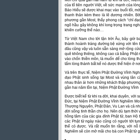
Mới chỉ qua gần hai năm từ khi ra đời, Niệ
của tổ tiên người Việt, về sức mạnh của lòn
Báo Hiếu sẽ được khai mạc vào buổi tối, mới
thanh thản kèm theo là lẽ đương nhiên. Bở
phương gần Most, thấy phong cách “chỉ đạo
ngõ hầu gây không khí long trọng trang ng
khiên cưỡng thế nào…
Từ Việt Nam cho tới tận trời Âu, bây giờ 
thành hoành tráng đường bệ xứng với tên t
đâu cũng vậy và luôn sẵn sàng mở rộng cửa
quẽ không thiêng, không cao cả bằng Phật ng
vào chốn thiền môn, là muốn để cho lòng tha
tấm lòng thành bất kể nó được thể hiện ở nơ
Và trên thực tế, Niệm Phật Đường Vĩnh Nghi
đạo Phật sinh sống tại Most và vùng lân 
nhau thân ái hơn những khách thập phương
gần hai năm tồn tại, Niệm Phật Đường Vĩnh
Được biết kể từ khi ra đời, khai duyên, với
Đức, tại Niệm Phật Đường Vĩnh Nghiêm Most
Thượng Nguyên, Phật Đản, Vu Lan và cả nhữ
đời sống tinh thần cho họ. Nên dù tạm thờ
hồng tâm của các gia đình Phật tử, ban Hộ 
các Phật tử ngày nào cũng có người tới tụ
thể có được. Và rất muốn tin rằng, với n
Nghiêm sẽ còn mở mãi cho bà con Phật tử g