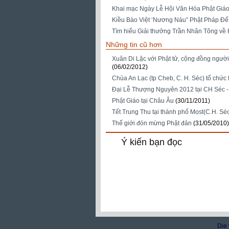
Khai mạc Ngày Lễ Hội Văn Hóa Phật Giáo 
Kiều Bào Việt ‘Nương Náu” Phật Pháp Đ
Tìm hiểu Giải thưởng Trần Nhân Tông về 
Những tin cũ hơn
Xuân Di Lặc với Phật tử, cộng đồng người
(06/02/2012)
Chùa An Lạc (tp Cheb, C. H. Séc) tổ chứ
Đại Lễ Thượng Nguyên 2012 tại CH Séc -
Phật Giáo tại Châu Âu
(30/11/2011)
Tết Trung Thu tại thành phố Most(C.H. Sé
Thế giới đón mừng Phật đản
(31/05/2010)
Ý kiến bạn đọc
Die 