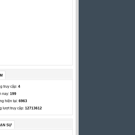
ẾM
g truy cập:
4
 nay:
199
ng hiện tại:
6963
g lượt truy cập:
12713612
VẠN SỰ