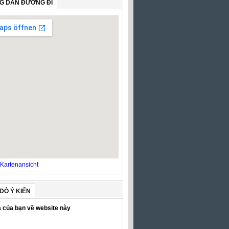
G DẪN ĐƯỜNG ĐI
Kartenansicht
DÒ Ý KIẾN
 của bạn về website này