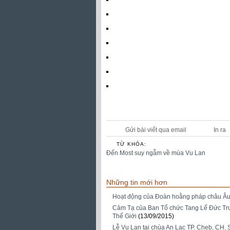
Gửi bài viết qua email
In ra
TỪ KHÓA:
Đến Most suy ngẫm về mùa Vu Lan
Những tin mới hơn
Hoạt động của Đoàn hoằng pháp châu Âu
Cảm Tạ của Ban Tổ chức Tang Lể Đức Tr
Thế Giới
(13/09/2015)
Lễ Vu Lan tại chùa An Lạc TP. Cheb, CH. 