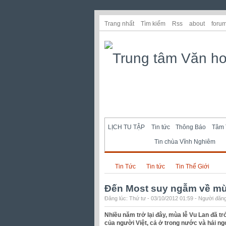
Trang nhất
Tìm kiếm
Rss
about
foru
LỊCH TU TẬP
Tin tức
Thông Báo
Tâm 
Tin chùa Vĩnh Nghiêm
Tin Tức
Tin tức
Tin Thế Giới
Đến Most suy ngẫm về mù
Đăng lúc: Thứ tư - 03/10/2012 01:59 - Người đăng
Nhiều năm trở lại đây, mùa lễ Vu Lan đã t
của người Việt, cả ở trong nước và hải ngo