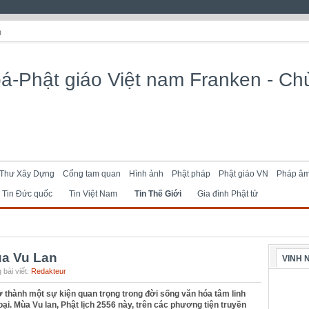
m
Thư Xây Dựng
Cổng tam quan
Hình ảnh
Phật pháp
Phật giáo VN
Pháp â
Tin Đức quốc
Tin Việt Nam
Tin Thế Giới
Gia đình Phật tử
a Vu Lan
VINH 
 bài viết:
Redakteur
rở thành một sự kiện quan trọng trong đời sống văn hóa tâm linh
ại. Mùa Vu lan, Phật lịch 2556 này, trên các phương tiện truyền