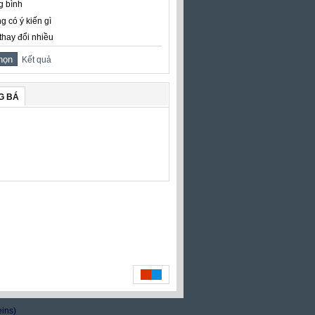
g bình
g có ý kiến gì
thay đổi nhiều
Kết quả
G BÁ
eins)