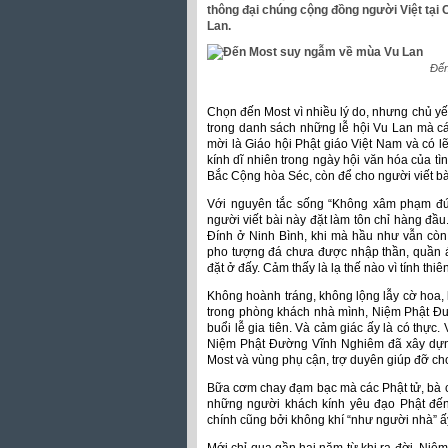
thông đại chúng cộng đồng người Việt tại 
Lan.
Đến
Chọn đến Most vì nhiều lý do, nhưng chủ yế
trong danh sách những lễ hội Vu Lan mà các 
mời là Giáo hội Phật giáo Việt Nam và có l
kính dĩ nhiên trong ngày hội văn hóa của 
Bắc Cộng hòa Séc, còn để cho người viết b
Với nguyên tắc sống “Không xâm phạm đức
người viết bài này đặt làm tôn chỉ hàng đ
Đính ở Ninh Bình, khi mà hầu như vẫn còn
pho tượng đá chưa được nhập thần, quần áo
đặt ở đấy. Cảm thấy là lạ thế nào vì tính th
Không hoành tráng, không lộng lẫy cờ hoa, 
trong phòng khách nhà mình, Niệm Phật Đư
buổi lễ gia tiên. Và cảm giác ấy là có thực
Niệm Phật Đường Vĩnh Nghiêm đã xây dựng
Most và vùng phụ cận, trợ duyên giúp đỡ ch
Bữa cơm chay đạm bạc mà các Phật tử, bà co
những người khách kính yêu đạo Phật đến 
chính cũng bởi không khí “như người nhà” ấ