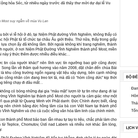
Cộng hòa Séc, từ nhiều ngày trước đã thấy thư mời dự đại lễ Vu
 Most suy ngẫm về mùa Vu Lan
u bởi vì lễ hội ở đó, tại Niệm Phật đường Vĩnh Nghiêm, không thấy có
hội Phật tử tổ chức tại châu Âu giới thiệu. Thứ nữa, thấy trong giấy
ẽ lựa chọn ấy đã không lầm. Bởi ngoài không khí trang nghiêm, thành
tình người, ở nơi Niệm Phật Đường Vĩnh Nghiêm thành phố Most, miền
ài này ý thức thêm được nhiều điều khác…
 tin của người khác!” nên lĩnh vực tín ngưỡng bao giờ cũng được
ầu. Song lần về thăm quê hương vào năm 2008, đặt chân đến chùa Bái
 là khu công trường ngổn ngang vật liệu xây dựng, bên cạnh những
BỘ Đ
 công nhân còn đang treo tơi tả, mà đã có “hòm công đức” kịp thời
iêng liêng chạy đi đâu mất…
Đan
không có bóng những đại gia “máu mặt” lượn lờ tự tin như đang đi lại
Hôm
ờng Vĩnh Nghiêm tại thành phố Most cho người ta cảm giác như một
. Vì qua phật tử Quang Minh với Phật danh: Đức Chính được biết, rằng
Thá
 nên chính bằng đức hồng tâm của bà con Việt Nam tại thành phố
Tổn
o Vĩnh Nghiêm và cho cả cuộc sống văn hóa tâm linh của chính mình.
n thành phố Most bảo ban lẫn nhau tự tay lo liệu, chắc phải làm cho
từ Teplice, Chomutov, Ústí nad Labem và nhiều nơi khác ấm lòng,
LỊCH 
y.