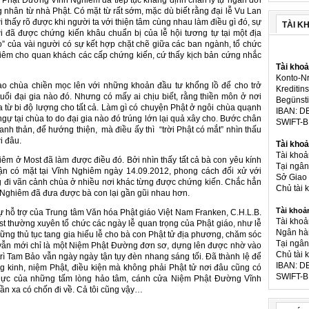
m Phật Đường Vĩnh Nghiêm đã tiếp tục khẳng định chân lý tự ngàn đời
g nhân từ nhà Phật. Có mặt từ rất sớm, mặc dù biết rằng đại lễ Vu Lan
 thấy rõ được khi người ta với thiện tâm cùng nhau làm điều gì đó, sự
TÀI K
i đã được chứng kiến khâu chuẩn bị của lễ hội tương tự tại một địa
” của vài người có sự kết hợp chặt chẽ giữa các ban ngành, tổ chức
hiêm cho quan khách các cấp chứng kiến, cứ thấy kịch bản cứng nhắc
Tài kho
Konto-Nr
bao chùa chiền mọc lên với những khoản đầu tư khổng lồ để cho trở
Kreditins
uổi đại gia nào đó. Nhưng có mấy ai chịu biết, rằng thiền môn ở nơi
Begünsti
 từ bi độ lượng cho tất cả. Làm gì có chuyện Phật ở ngôi chùa quạnh
IBAN: D
ự tại chùa to do đại gia nào đó trúng lớn lại quả xây cho. Bước chân
SWIFT-
nh thản, để hướng thiện, mà điều ấy thì “trời Phật có mắt” nhìn thấu
i đâu.
Tài khoả
Tài kho
êm ở Most đã làm được điều đó. Bởi nhìn thấy tất cả bà con yêu kính
Tại ngâ
cận có mặt tại Vĩnh Nghiêm ngày 14.09.2012, phong cách đối xử với
Sở Giao 
 đi vãn cảnh chùa ở nhiều nơi khác từng được chứng kiến. Chắc hẳn
Chủ tài
 Nghiêm đã đưa được bà con lại gần gũi nhau hơn.
Tài khoả
 sự hỗ trợ của Trung tâm Văn hóa Phật giáo Việt Nam Franken, C.H.L.B.
Tài khoả
 thường xuyên tổ chức các ngày lễ quan trọng của Phật giáo, như lễ
Ngân hà
ng thủ tục tang gia hiếu lễ cho bà con Phật tử địa phương, chăm sóc
Tại ngân
i vẫn mới chỉ là một Niệm Phật Đường đơn sơ, dựng lên được nhờ vào
Chủ tài 
trì Tam Bảo vẫn ngày ngày tận tụy đèn nhang sáng tối. Đã thành lệ để
IBAN: D
ng kinh, niệm Phật, điều kiện mà không phải Phật tử nơi đâu cũng có
SWIFT-B
ỗ lực của những tấm lòng hảo tâm, cánh cửa Niệm Phật Đường Vĩnh
ần xa có chốn đi về. Cả tôi cũng vậy…