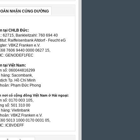
HOẢN NHẬN CÚNG DƯỜNG
ản tại CHLB Đức:
.: 62715, Bankleitzahl: 760 694 40
titut: Raiffeisenbank Altdorf - Feucht eG
gter: VBKZ Franken e.V.
E68 7606 9440 0000 0627 15,
BIC: GENODEF1FEC
n tại Việt Nam:
ản số: 060044816299
n hàng: Sacombank,
dịch Tp. Hồ Chí Minh
 khoản: Phạm Đức Phong
n nơi có cộng đồng Việt Nam ở Hải ngoại:
n số: 0170 003 105,
ng số: 501 310 00
 hàng: Vietinbank
khoản: VBKZ Franken e.V.
E60 5013 1000 0170 0031 05,
IC: ICBVDEFF