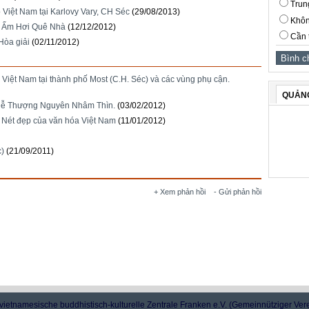
Trun
Việt Nam tại Karlovy Vary, CH Séc
(29/08/2013)
Khôn
ể Ấm Hơi Quê Nhà
(12/12/2012)
Cần 
Hòa giải
(02/11/2012)
 Việt Nam tại thành phố Most (C.H. Séc) và các vùng phụ cận.
QUẢN
c lễ Thượng Nguyên Nhâm Thìn.
(03/02/2012)
 Nét đẹp của văn hóa Việt Nam
(11/01/2012)
c)
(21/09/2011)
+ Xem phản hồi
- Gửi phản hồi
vietnamesische buddhistisch-kulturelle Zentrale Franken e.V. (Gemeinnütziger Ver