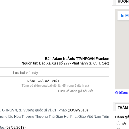
HƯỚN
Bài: Adam N. Ảnh: TTVHPGVN Franken
Nguồn tin:
Báo Xa Xứ ( số 277- Phát hành tại C. H. Séc)
Lưu bài viết này
ĐÁNH GIÁ BÀI VIẾT
Tổng số điểm của bài viết là: 45 trong 9 đánh giá
Click để đánh giá bài viết
Größere 
THĂM 
, GHPGVN, tại Vương quốc Bỉ và CH Pháp
(03/09/2013)
ưởng lão Hòa Thượng Thượng Thủ Giáo Hội Phật Giáo Việt Nam Trên
Đánh giá
Tốt
Séc
(03/09/2013)