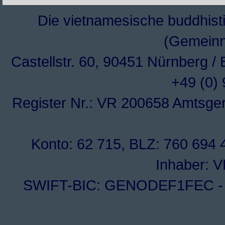
Die vietnamesische buddhisti
(Gemeinn
Castellstr. 60, 90451 Nürnberg /
+49 (0)
Register Nr.: VR 200658 Amtsge
Konto: 62 715, BLZ: 760 694 4
Inhaber: 
SWIFT-BIC: GENODEF1FEC - I