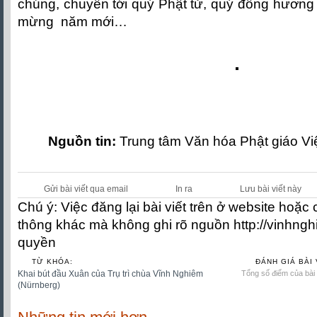
chúng, chuyển tới quý Phật tử, quý đồng hương
mừng năm mới…
Nguồn tin:
Trung tâm Văn hóa Phật giáo V
Gửi bài viết qua email
In ra
Lưu bài viết này
Chú ý: Việc đăng lại bài viết trên ở website hoặc
thông khác mà không ghi rõ nguồn http://vinhngh
quyền
TỪ KHÓA:
ĐÁNH GIÁ BÀI 
Khai bút đầu Xuân của Trụ trì chùa Vĩnh Nghiêm
Tổng số điểm của bài v
(Nürnberg)