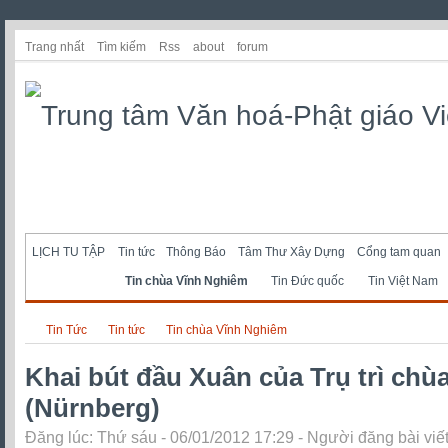
Trang nhất
Tìm kiếm
Rss
about
forum
LỊCH TU TẬP
Tin tức
Thông Báo
Tâm Thư Xây Dựng
Cổng tam quan
Tin chùa Vĩnh Nghiêm
Tin Đức quốc
Tin Việt Nam
Tin Tức
Tin tức
Tin chùa Vĩnh Nghiêm
Khai bút đầu Xuân của Trụ trì ch
(Nürnberg)
Đăng lúc: Thứ sáu - 06/01/2012 17:29 - Người đăng bài viế