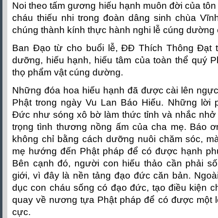
Noi theo tấm gương hiếu hạnh muôn đời của tôn 
cháu thiếu nhi trong đoàn dâng sinh chùa Vĩn
chúng thành kính thực hành nghi lễ cúng dường 
Ban Đạo từ cho buổi lễ, ĐĐ Thích Thông Đạt tá
dưỡng, hiếu hạnh, hiếu tâm của toàn thể quý P
thọ phẩm vật cúng dường.
Những đóa hoa hiếu hạnh đã được cài lên ngự
Phật trong ngày Vu Lan Báo Hiếu. Những lời
Đức như sóng xô bờ làm thức tỉnh và nhắc nhở 
trọng tình thương nồng ấm của cha mẹ. Báo ơ
không chỉ bằng cách dưỡng nuôi chăm sóc, mà
mẹ hướng đến Phật pháp để có được hạnh phú
Bên cạnh đó, người con hiếu thảo cần phải sống
giới, vì đây là nền tảng đạo đức căn bản. Ngoài
dục con cháu sống có đạo đức, tạo điều kiện c
quay về nương tựa Phật pháp để có được một lố
cực.