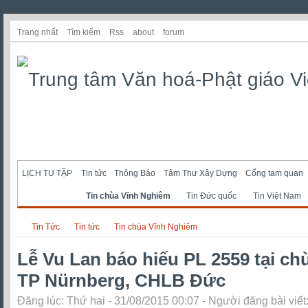
Trang nhất
Tìm kiếm
Rss
about
forum
LỊCH TU TẬP
Tin tức
Thông Báo
Tâm Thư Xây Dựng
Cổng tam quan
Tin chùa Vĩnh Nghiêm
Tin Đức quốc
Tin Việt Nam
Tin Tức
Tin tức
Tin chùa Vĩnh Nghiêm
Lễ Vu Lan báo hiếu PL 2559 tại c
TP Nürnberg, CHLB Đức
Đăng lúc: Thứ hai - 31/08/2015 00:07 - Người đăng bài viết