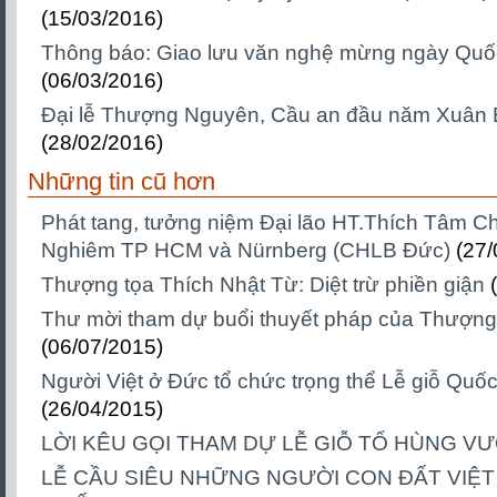
(15/03/2016)
Thông báo: Giao lưu văn nghệ mừng ngày Quố
(06/03/2016)
Đại lễ Thượng Nguyên, Cầu an đầu năm Xuân 
(28/02/2016)
Những tin cũ hơn
Phát tang, tưởng niệm Đại lão HT.Thích Tâm Ch
Nghiêm TP HCM và Nürnberg (CHLB Đức)
(27/
Thượng tọa Thích Nhật Từ: Diệt trừ phiền giận
Thư mời tham dự buổi thuyết pháp của Thượ
(06/07/2015)
Người Việt ở Đức tổ chức trọng thể Lễ giỗ Qu
(26/04/2015)
LỜI KÊU GỌI THAM DỰ LỄ GIỖ TỔ HÙNG V
LỄ CẦU SIÊU NHỮNG NGƯỜI CON ĐẤT VIỆT 