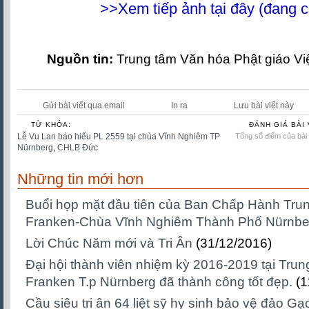
>>Xem tiếp ảnh tại đây (đang c
Nguồn tin:
Trung tâm Văn hóa Phật giáo V
Gửi bài viết qua email
In ra
Lưu bài viết này
TỪ KHÓA:
ĐÁNH GIÁ BÀI 
Lễ Vu Lan báo hiếu PL 2559 tại chùa Vĩnh Nghiêm TP
Tổng số điểm của bài v
Nürnberg
,
CHLB Đức
Những tin mới hơn
Buổi họp mặt đầu tiên của Ban Chấp Hành
Franken-Chùa Vĩnh Nghiêm Thành Phố Nürnbe
Lời Chúc Năm mới và Tri Ân
(31/12/2016)
Đại hội thành viên nhiệm kỳ 2016-2019 tại 
Franken T.p Nürnberg đã thành công tốt đẹp.
(1
Cầu siêu tri ân 64 liệt sỹ hy sinh bảo vệ đảo 