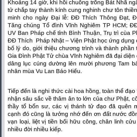
Khoảng 14 giờ, khi hồi chuông trống Bát Nhã ng
tử chắp tay thành kính cung nghinh chư tôn thi
minh cho ngày Đại lễ: ĐĐ Thích Thông Đạt, 
Tăng chúng Tổ đình Vĩnh Nghiêm TP HCM; Đ
UV Ban Pháp chế tỉnh Bình Thuận, Trụ trì cùa 
ĐĐ Thích Pháp Nhật – Viện Phật học ứng dụng c
bố lý do, giới thiệu chương trình và thành phần
Gia Đình Phật Tử chùa Vĩnh Nghiêm đã đại diện c
dâng lục cúng dường lên mười phương Tam bả
nhân mùa Vu Lan Báo Hiếu.
Tiếp đến là nghi thức cài hoa hồng, toàn thể đạo
nhận sâu sắc về thâm ân to lớn của chư Phật, 
thầy tổ bổn sư, các vị thánh tử đạo đã quên 
cạnh đó cũng là tưởng nhớ đến ơn đất nước đồ
vạn loại, liệt vị tiền bối hữu công, chân linh cử
nhiều đời nhiều kiếp.