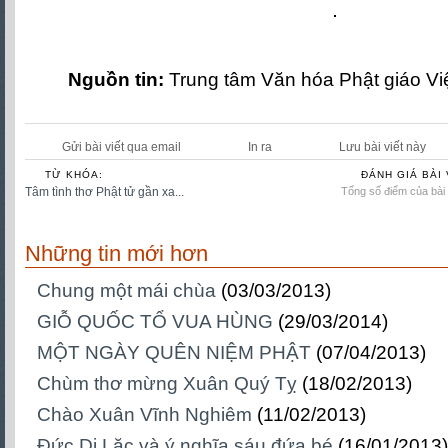
Nguồn tin:
Trung tâm Văn hóa Phật giáo V
Gửi bài viết qua email
In ra
Lưu bài viết này
TỪ KHÓA:
ĐÁNH GIÁ BÀI 
Tâm tình thơ Phật tử gần xa...
Tổng số điểm của bài v
Những tin mới hơn
Chung một mái chùa
(03/03/2013)
GIỖ QUỐC TỔ VUA HÙNG
(29/03/2014)
MỘT NGÀY QUÊN NIỆM PHẬT
(07/04/2013)
Chùm thơ mừng Xuân Quý Tỵ
(18/02/2013)
Chào Xuân Vĩnh Nghiêm
(11/02/2013)
Đức Di Lặc và ý nghĩa sáu đứa bé
(16/01/2013)