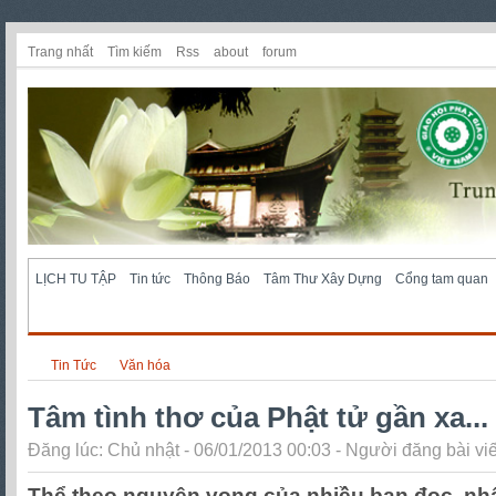
Trang nhất
Tìm kiếm
Rss
about
forum
LỊCH TU TẬP
Tin tức
Thông Báo
Tâm Thư Xây Dựng
Cổng tam quan
Tin Tức
Văn hóa
Tâm tình thơ của Phật tử gần xa...
Đăng lúc: Chủ nhật - 06/01/2013 00:03 - Người đăng bài viế
Thể theo nguyện vọng của nhiều bạn đọc, nh