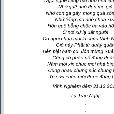
Ngồi nghe tiếng hát nhớ nhà lắ
Nhớ quê nhớ đến mẹ già
Nhớ con gà gáy, mong quà sớ
Nhớ tiếng mõ nhỏ chùa xư
Hồn quê bỗng chốc ùa vào hồn
Ở nơi xứ lạ đất người
Có ngôi chùa mới là chùa Vĩnh 
Giờ này Phật tử quây quầ
Tiễn biệt năm cũ, đón mừng Xu
Cũng có pháo nổ đùng đoà
Năm mới xin chúc mọi nhà bìn
Cùng nhau chung súc chung 
Tu sửa chùa mới được đàng 
Vĩnh Nghiêm đêm 31.12.20
Lý Trần Nghị