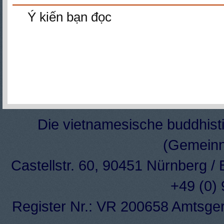
Ý kiến bạn đọc
Die vietnamesische buddhisti
(Gemeinn
Castellstr. 60, 90451 Nürnberg /
+49 (0)
Register Nr.: VR 200658 Amtsge