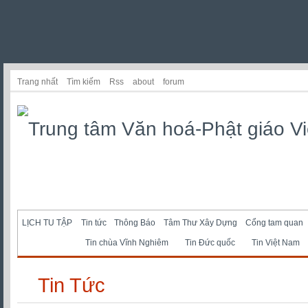
Trang nhất
Tìm kiếm
Rss
about
forum
LỊCH TU TẬP
Tin tức
Thông Báo
Tâm Thư Xây Dựng
Cổng tam quan
Tin chùa Vĩnh Nghiêm
Tin Đức quốc
Tin Việt Nam
Tin Tức