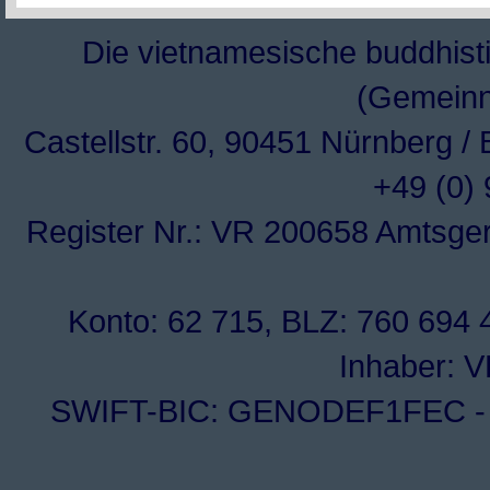
Die vietnamesische buddhisti
(Gemeinn
Castellstr. 60, 90451 Nürnberg /
+49 (0)
Register Nr.: VR 200658 Amtsge
Konto: 62 715, BLZ: 760 694 4
Inhaber: 
SWIFT-BIC: GENODEF1FEC - I