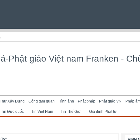
m
Thư Xây Dựng
Cổng tam quan
Hình ảnh
Phật pháp
Phật giáo VN
Pháp â
Tin Đức quốc
Tin Việt Nam
Tin Thế Giới
Gia đình Phật tử
tức
VINH 