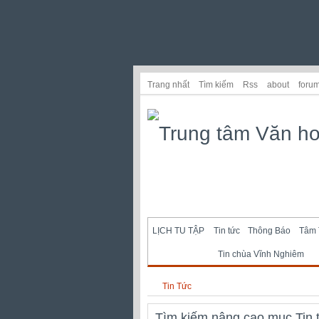
Trang nhất
Tìm kiếm
Rss
about
foru
LỊCH TU TẬP
Tin tức
Thông Báo
Tâm 
Tin chùa Vĩnh Nghiêm
Tin Tức
Tìm kiếm nâng cao mục Tin 