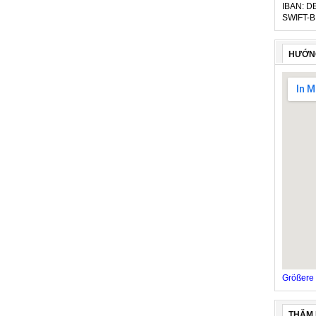
IBAN: D
SWIFT-B
HƯỚN
Größere 
THĂM 