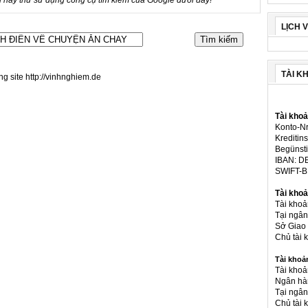
LỊCH 
TÀI K
ng site http://vinhnghiem.de
Tài kho
Konto-Nr
Kreditins
Begünsti
IBAN: D
SWIFT-
Tài khoả
Tài kho
Tại ngâ
Sở Giao 
Chủ tài
Tài khoả
Tài khoả
Ngân hà
Tại ngân
Chủ tài 