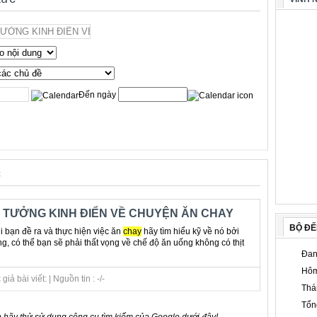
Đến ngày
c
 TƯỞNG KINH ĐIỂN VỀ CHUYỆN ĂN CHAY
BỘ Đ
i bạn đề ra và thực hiện việc ăn
chay
hãy tìm hiểu kỹ về nó bởi
g, có thể bạn sẽ phải thất vọng về chế độ ăn uống không có thịt
Đan
Hôm
ả bài viết: | Nguồn tin : -/-
Thá
Tổn
 hãy thử sử dụng công cụ tìm kiếm của Google dưới đây!