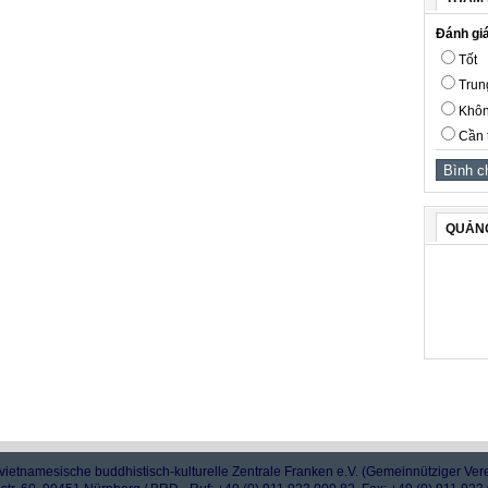
Đánh giá
Tốt
Trun
Khôn
Cần 
QUẢN
vietnamesische buddhistisch-kulturelle Zentrale Franken e.V. (Gemeinnütziger Ver