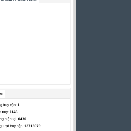
ẾM
g truy cập:
1
 nay:
1148
ng hiện tại:
6430
g lượt truy cập:
12713079