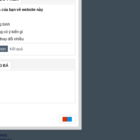
 của bạn về website này
g bình
g có ý kiến gì
thay đổi nhiều
Kết quả
G BÁ
eins)