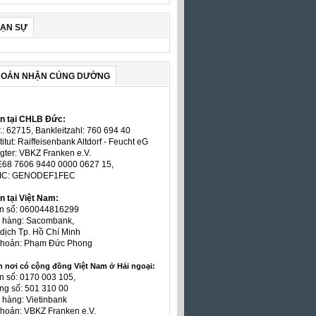
VẠN SỰ
HOẢN NHẬN CÚNG DƯỜNG
ản tại CHLB Đức:
.: 62715, Bankleitzahl: 760 694 40
titut: Raiffeisenbank Altdorf - Feucht eG
gter: VBKZ Franken e.V.
E68 7606 9440 0000 0627 15,
BIC: GENODEF1FEC
n tại Việt Nam:
ản số: 060044816299
n hàng: Sacombank,
dịch Tp. Hồ Chí Minh
 khoản: Phạm Đức Phong
n nơi có cộng đồng Việt Nam ở Hải ngoại:
n số: 0170 003 105,
ng số: 501 310 00
 hàng: Vietinbank
khoản: VBKZ Franken e.V.