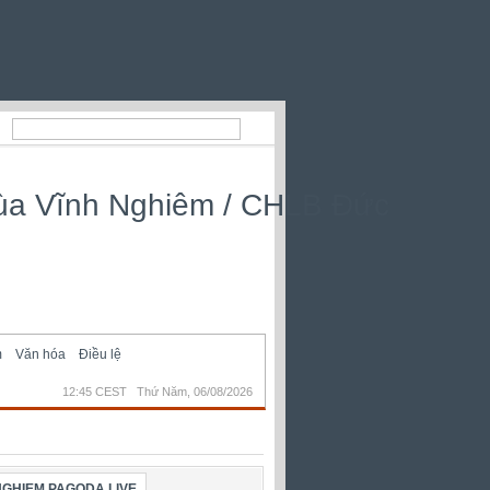
m
Văn hóa
Điều lệ
12:45 CEST Thứ Năm, 06/08/2026
NGHIEM PAGODA LIVE