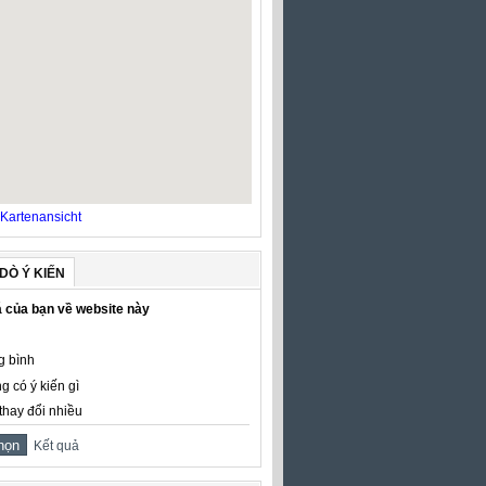
Kartenansicht
DÒ Ý KIẾN
 của bạn về website này
g bình
g có ý kiến gì
thay đổi nhiều
Kết quả