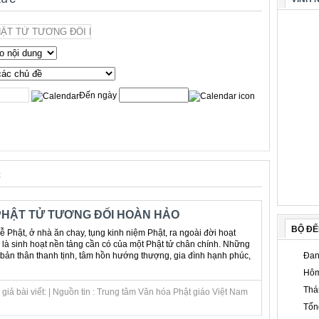
Đến ngày
c
PHẬT TỬ TƯƠNG ĐỐI HOÀN HẢO
BỘ Đ
lễ Phật, ở nhà ăn chay, tụng kinh niệm Phật, ra ngoài đời hoạt
 là sinh hoạt nền tảng cần có của một Phật tử chân chính. Những
n bản thân thanh tịnh, tâm hồn hướng thượng, gia đình hạnh phúc,
Đan
Hôm
Thá
giả bài viết: | Nguồn tin : Trung tâm Văn hóa Phật giáo Việt Nam
Tổn