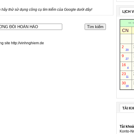
 hãy thử sử dụng công cụ tìm kiếm của Google dưới đây!
LỊCH 
<<
<
CN
ng site http://vinhnghiem.de
2
20
9
27
16
4
23
11
30
18
TÀI K
Tài kho
Konto-Nr