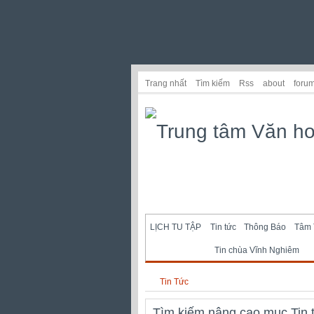
Trang nhất
Tìm kiếm
Rss
about
foru
LỊCH TU TẬP
Tin tức
Thông Báo
Tâm 
Tin chùa Vĩnh Nghiêm
Tin Tức
Tìm kiếm nâng cao mục Tin 