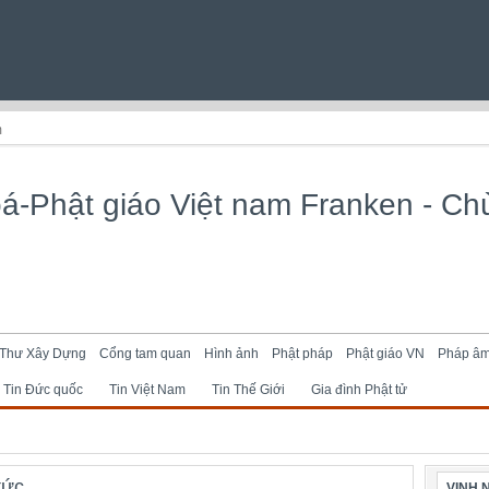
m
Thư Xây Dựng
Cổng tam quan
Hình ảnh
Phật pháp
Phật giáo VN
Pháp â
Tin Đức quốc
Tin Việt Nam
Tin Thế Giới
Gia đình Phật tử
tức
VINH 