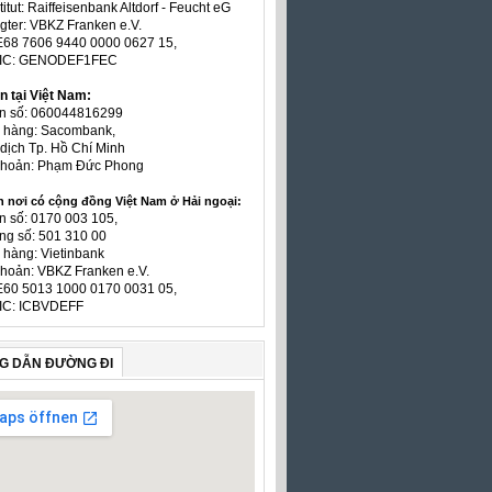
titut: Raiffeisenbank Altdorf - Feucht eG
gter: VBKZ Franken e.V.
E68 7606 9440 0000 0627 15,
BIC: GENODEF1FEC
n tại Việt Nam:
ản số: 060044816299
n hàng: Sacombank,
dịch Tp. Hồ Chí Minh
 khoản: Phạm Đức Phong
n nơi có cộng đồng Việt Nam ở Hải ngoại:
n số: 0170 003 105,
ng số: 501 310 00
 hàng: Vietinbank
khoản: VBKZ Franken e.V.
E60 5013 1000 0170 0031 05,
IC: ICBVDEFF
G DẪN ĐƯỜNG ĐI