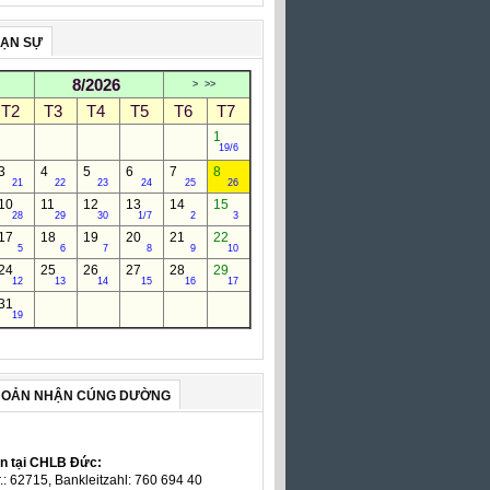
VẠN SỰ
8/2026
>
>>
T2
T3
T4
T5
T6
T7
1
19/6
3
4
5
6
7
8
21
22
23
24
25
26
10
11
12
13
14
15
28
29
30
1/7
2
3
17
18
19
20
21
22
5
6
7
8
9
10
24
25
26
27
28
29
12
13
14
15
16
17
31
19
HOẢN NHẬN CÚNG DƯỜNG
ản tại CHLB Đức:
.: 62715, Bankleitzahl: 760 694 40