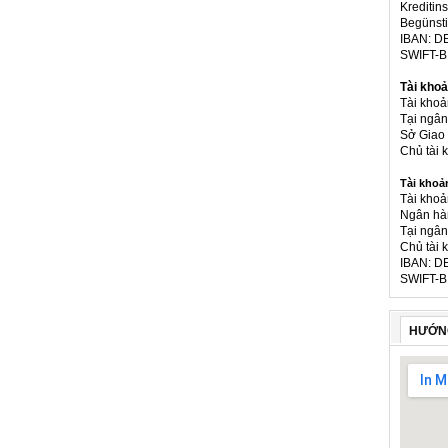
Kreditins
Begünsti
IBAN: D
SWIFT-
Tài khoả
Tài kho
Tại ngâ
Sở Giao 
Chủ tài
Tài khoả
Tài khoả
Ngân hà
Tại ngân
Chủ tài 
IBAN: D
SWIFT-B
HƯỚN