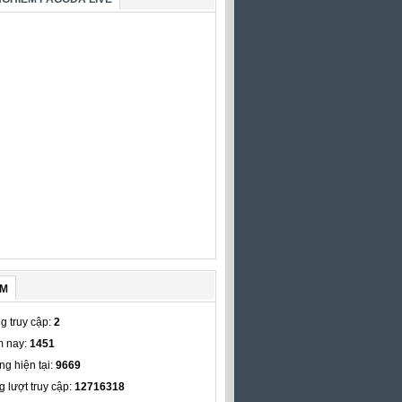
ẾM
g truy cập:
2
 nay:
1451
ng hiện tại:
9669
g lượt truy cập:
12716318