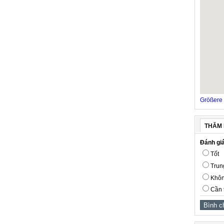
Größere 
THĂM 
Đánh giá
Tốt
Trun
Khôn
Cần 