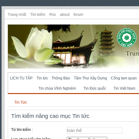
Trang nhất
Tìm kiếm
Rss
about
forum
LỊCH TU TẬP
Tin tức
Thông Báo
Tâm Thư Xây Dựng
Cổng tam quan
Tin chùa Vĩnh Nghiêm
Tin Đức quốc
Tin Việt Nam
Tin Tức
Tìm kiếm nâng cao mục Tin tức
Từ tìm kiếm :