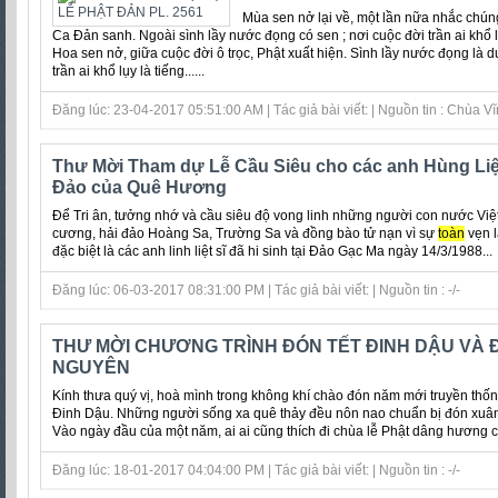
Mùa sen nở lại về, một lần nữa nhắc chún
Ca Đản sanh. Ngoài sình lầy nước đọng có sen ; nơi cuộc đời trần ai khổ l
Hoa sen nở, giữa cuộc đời ô trọc, Phật xuất hiện. Sình lầy nước đọng là 
trần ai khổ lụy là tiếng......
Đăng lúc: 23-04-2017 05:51:00 AM | Tác giả bài viết: | Nguồn tin : Chùa 
Thư Mời Tham dự Lễ Cầu Siêu cho các anh Hùng Liệt
Đảo của Quê Hương
Để Tri ân, tưởng nhớ và cầu siêu độ vong linh những người con nước Việt
cương, hải đảo Hoàng Sa, Trường Sa và đồng bào tử nạn vì sự
toàn
vẹn l
đặc biệt là các anh linh liệt sĩ đã hi sinh tại Đảo Gạc Ma ngày 14/3/1988...
Đăng lúc: 06-03-2017 08:31:00 PM | Tác giả bài viết: | Nguồn tin : -/-
THƯ MỜI CHƯƠNG TRÌNH ĐÓN TẾT ĐINH DẬU VÀ 
NGUYÊN
Kính thưa quý vị, hoà mình trong không khí chào đón năm mới truyền thố
Đinh Dậu. Những người sống xa quê thảy đều nôn nao chuẩn bị đón xuân nă
Vào ngày đầu của một năm, ai ai cũng thích đi chùa lễ Phật dâng hương c
Đăng lúc: 18-01-2017 04:04:00 PM | Tác giả bài viết: | Nguồn tin : -/-