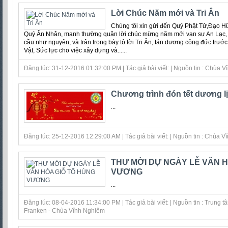
Lời Chúc Năm mới và Tri Ân
Chúng tôi xin gửi đến Quý Phật Tử,Đạo H
Quý Ân Nhân, mạnh thường quân lời chúc mừng năm mới vạn sự An Lạc, v
cầu như nguyện, và trân trọng bày tỏ lời Tri Ân, tán dương công đức trước
Vật, Sức lực cho việc xây dựng và......
Đăng lúc: 31-12-2016 01:32:00 PM | Tác giả bài viết: | Nguồn tin : Chùa 
Chương trình đón tết dương l
...
Đăng lúc: 25-12-2016 12:29:00 AM | Tác giả bài viết: | Nguồn tin : Chùa 
THƯ MỜI DỰ NGÀY LỄ VĂN H
VƯƠNG
...
Đăng lúc: 08-04-2016 11:34:00 PM | Tác giả bài viết: | Nguồn tin : Trung
Franken - Chùa Vĩnh Nghiêm