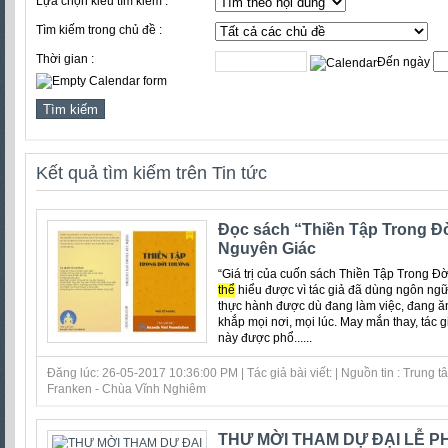
Lựa chọn kiểu tìm kiếm :
Tìm kiếm trong chủ đề :
Thời gian :
Đến ngày
Kết quả tìm kiếm trên Tin tức
Đọc sách “Thiền Tập Trong Đ
Nguyên Giác
“Giá trị của cuốn sách Thiền Tập Trong Đờ
thể
hiểu được vì tác giả đã dùng ngôn ngữ
thực hành được dù đang làm việc, đang ă
khắp mọi nơi, mọi lúc. May mắn thay, tác g
này được phổ......
Đăng lúc: 26-05-2017 10:36:00 PM | Tác giả bài viết: | Nguồn tin : Trung
Franken - Chùa Vĩnh Nghiêm
THƯ MỜI THAM DỰ ĐẠI LỄ PH