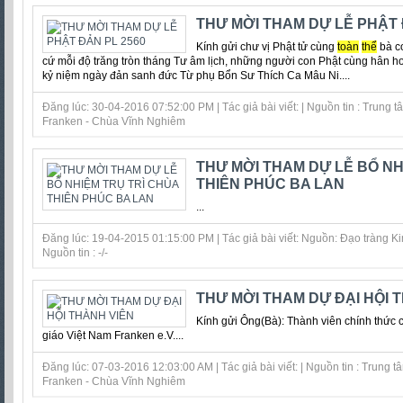
THƯ MỜI THAM DỰ LỄ PHẬT 
Kính gửi chư vị Phật tử cùng
toàn
thể
bà c
cứ mỗi độ trăng tròn tháng Tư âm lịch, những người con Phật cùng hân ho
kỷ niệm ngày đản sanh đức Từ phụ Bổn Sư Thích Ca Mâu Ni....
Đăng lúc: 30-04-2016 07:52:00 PM | Tác giả bài viết: | Nguồn tin : Trung
Franken - Chùa Vĩnh Nghiêm
THƯ MỜI THAM DỰ LỄ BỔ NH
THIÊN PHÚC BA LAN
...
Đăng lúc: 19-04-2015 01:15:00 PM | Tác giả bài viết: Nguồn: Đạo tràng 
Nguồn tin : -/-
THƯ MỜI THAM DỰ ĐẠI HỘI 
Kính gửi Ông(Bà): Thành viên chính thức 
giáo Việt Nam Franken e.V....
Đăng lúc: 07-03-2016 12:03:00 AM | Tác giả bài viết: | Nguồn tin : Trung
Franken - Chùa Vĩnh Nghiêm