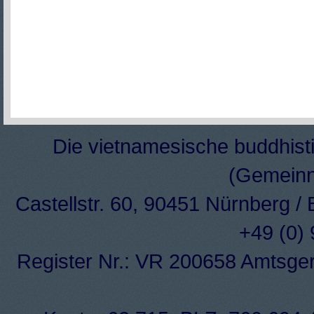
Die vietnamesische buddhisti
(Gemeinn
Castellstr. 60, 90451 Nürnberg /
+49 (0)
Register Nr.: VR 200658 Amtsge