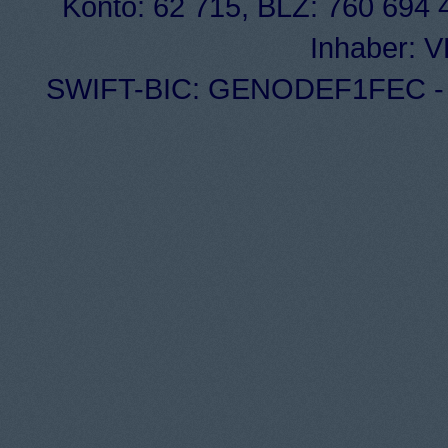
Konto: 62 715, BLZ: 760 694 4
Inhaber: 
SWIFT-BIC: GENODEF1FEC - I